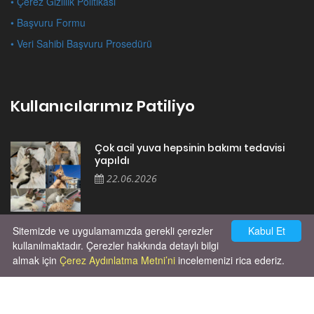
• Çerez Gizlilik Politikası
• Başvuru Formu
• Veri Sahibi Başvuru Prosedürü
Kullanıcılarımız Patiliyo
Çok acil yuva hepsinin bakımı tedavisi
yapıldı
22.06.2026
Sitemizde ve uygulamamızda gerekli çerezler
Kabul Et
Cok huysal asla tırmalama huyu yok yeni
kısırlastırdım tuvalet egitimi de var
kullanılmaktadır. Çerezler hakkında detaylı bilgi
kumundan baska yere ya...
almak için
Çerez Aydınlatma Metni’ni
incelemenizi rica ederiz.
02.03.2026