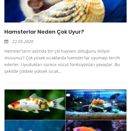
Hamsterlar Neden Çok Uyur?
22.05.2020
Hamster’ların aslında bir çöl hayvanı olduğunu biliyor
musunuz? Çok yüsek sıcaklarda hamster’lar uyumayı tercih
ederler. Uyudukları sürece vücut fonksiyonları yavaşlar. Bu
şekilde çöldeki yüksek sıcak...