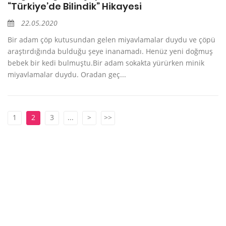
“Türkiye’de Bilindik” Hikayesi
22.05.2020
Bir adam çöp kutusundan gelen miyavlamalar duydu ve çöpü
araştırdığında bulduğu şeye inanamadı. Henüz yeni doğmuş
bebek bir kedi bulmuştu.Bir adam sokakta yürürken minik
miyavlamalar duydu. Oradan geç...
1
2
3
...
>
>>