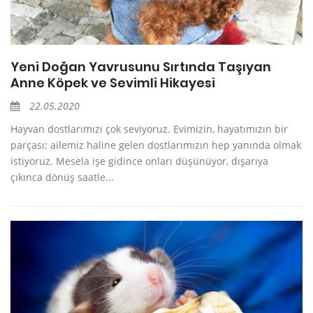
Yeni Doğan Yavrusunu Sırtında Taşıyan
Anne Köpek ve Sevimli Hikayesi
22.05.2020
Hayvan dostlarımızı çok seviyoruz. Evimizin, hayatımızın bir
parçası; ailemiz haline gelen dostlarımızın hep yanında olmak
istiyoruz. Mesela işe gidince onları düşünüyor, dışarıya
çıkınca dönüş saatle...