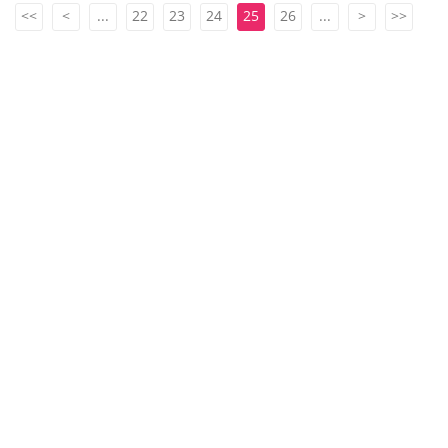
<<
<
...
22
23
24
25
26
...
>
>>