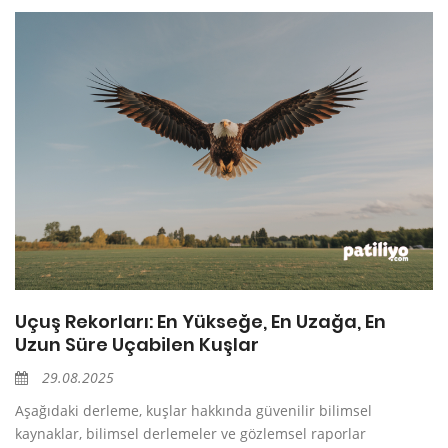
Uçuş Rekorları: En Yükseğe, En Uzağa, En
Uzun Süre Uçabilen Kuşlar
29.08.2025
Aşağıdaki derleme, kuşlar hakkında güvenilir bilimsel
kaynaklar, bilimsel derlemeler ve gözlemsel raporlar