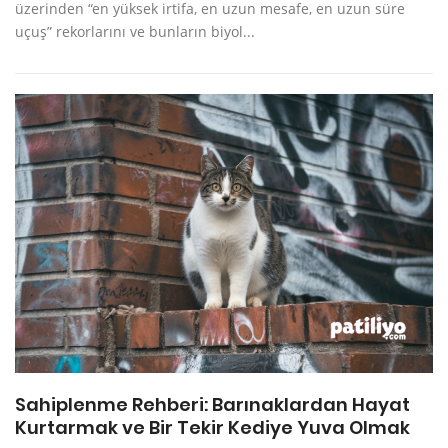
üzerinden “en yüksek irtifa, en uzun mesafe, en uzun süre
uçuş” rekorlarını ve bunların biyol...
Sahiplenme Rehberi: Barınaklardan Hayat
Kurtarmak ve Bir Tekir Kediye Yuva Olmak