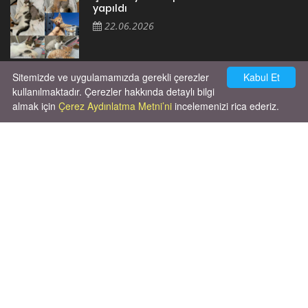
yapıldı
22.06.2026
Sitemizde ve uygulamamızda gerekli çerezler
Kabul Et
Cok huysal asla tırmalama huyu yok yeni
kısırlastırdım tuvalet egitimi de var
kullanılmaktadır. Çerezler hakkında detaylı bilgi
kumundan baska yere ya...
almak için
Çerez Aydınlatma Metni’ni
incelemenizi rica ederiz.
02.03.2026
Unutma ki hayvanlar kendi hayatlarını
yaşamak için doğmuşlardır, sana hizmet
etmek için değil!
06.10.2025
X' de de patiliyoruz.
X Posts by Patiliyo