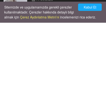
Sitemizde ve uygulamamızda gerekli çerezler
Kabul Et
kullanılmaktadır. Çerezler hakkında detaylı bilgi
almak için
Çerez Aydınlatma Metni’ni
incelemenizi rica ederiz.
Cok huysal asla tırmalama huyu yok yeni
kısırlastırdım tuvalet egitimi de var
kumundan baska yere ya...
02.03.2026
X' de de patiliyoruz.
X Posts by Patiliyo