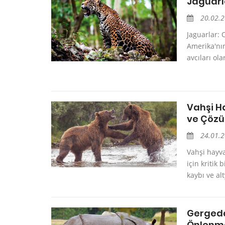
Jaguarla
20.02.
Jaguarlar: 
Amerika'nı
avcıları ola
Vahşi H
ve Çözü
24.01.
Vahşi hayva
için kritik 
kaybı ve alt
Gergeda
Önlenm