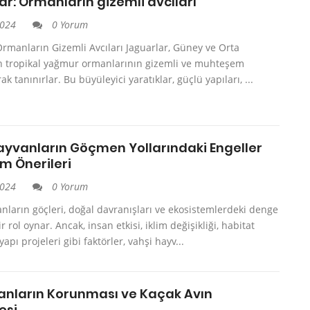
r: Ormanların gizemli avcıları
2024
0 Yorum
Ormanların Gizemli Avcıları Jaguarlar, Güney ve Orta
n tropikal yağmur ormanlarının gizemli ve muhteşem
rak tanınırlar. Bu büyüleyici yaratıklar, güçlü yapıları, ...
ayvanların Göçmen Yollarındaki Engeller
m Önerileri
2024
0 Yorum
nların göçleri, doğal davranışları ve ekosistemlerdeki denge
bir rol oynar. Ancak, insan etkisi, iklim değişikliği, habitat
yapı projeleri gibi faktörler, vahşi hayv...
nların Korunması ve Kaçak Avın
esi