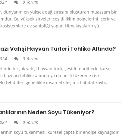
2024
0 Yorum
r, dünyanın en yüksek dağ sırasını oluşturan muazzam bir
mdur. Bu yüksek zirveler, çeşitli iklim bölgelerini içerir ve
kosistemlere ev sahipliği yapar. Himalayaların yü...
azı Vahşi Hayvan Türleri Tehlike Altında?
2024
0 Yorum
inde birçok vahşi hayvan türü, çeşitli tehditlerle karşı
ve bazıları tehlike altında ya da nesli tükenme riski
Bu tehditler, genellikle insan etkileşimi, habitat kayb...
anlılarının Neden Soyu Tükeniyor?
2024
0 Yorum
larının soyu tükenmesi, küresel çapta bir endişe kaynağıdır