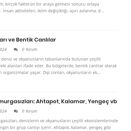
m, birçok faktörün bir araya gelmesi sonucu ortaya
 İnsan aktiviteleri, iklim değişikliği, aşırı avlanma, d...
arı ve Bentik Canlılar
2024
0 Yorum
, deniz ve okyanusların tabanlarında bulunan çeşitli
deki alanları ifade eder. Bu bölgelerde, bentik canlılar olarak
n organizmalar yaşar. Dip zonları, okyanusların ek...
murgasızları: Ahtapot, Kalamar, Yengeç vb
2024
0 Yorum
asızları, denizlerin ve okyanusların çeşitli ekosistemlerinde
gin bir grup canlıyı içerir. Ahtapot, kalamar, yengeç gibi