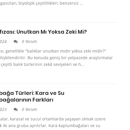
sızları, biyolojik çeşitlilikleri, benzersiz ...
fızası: Unutkan Mı Yoksa Zeki Mi?
2024
0 Yorum
ası, genellikle "balıklar unutkan mıdır yoksa zeki midir?"
 ilişkilendirilir. Bu konuda geniş bir yelpazede araştırmalar
çeşitli balık türlerinin zekâ seviyeleri ve h...
ağa Türleri: Kara ve Su
ağalarının Farkları
2023
0 Yorum
lar, karasal ve sucul ortamlarda yaşayan olmak üzere
k iki ana gruba ayrılırlar. Kara kaplumbağaları ve su