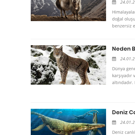
24.01.
Himalayala
doğal oluşu
benzersiz e
Neden B
24.01.
Dünya genel
karşıyadır 
altındadır. 
Deniz C
24.01.
Deniz canlı