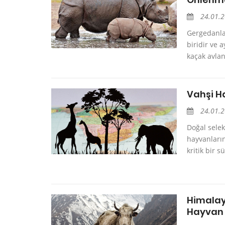
24.01.
Gergedanla
biridir ve 
kaçak avlan
Vahşi H
24.01.
Doğal selek
hayvanların
kritik bir 
Himalay
Hayvan 