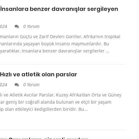
: İnsanlara benzer davranışlar sergileyen
2024
0 Yorum
rmanların Güçlü ve Zarif Devleri Goriller, Afrika'nın tropikal
anlarında yaşayan büyük insansı maymunlardır. Bu
ratıklar, insanlara benzer davranışlar sergilerler ...
 Hızlı ve atletik olan parslar
2024
0 Yorum
zlı ve Atletik Avcılar Parslar, Kuzey Afrika'dan Orta ve Güney
ar geniş bir coğrafi alanda bulunan ve etçil bir yaşam
p olan etkileyici kedigillerden biridir. Bu...