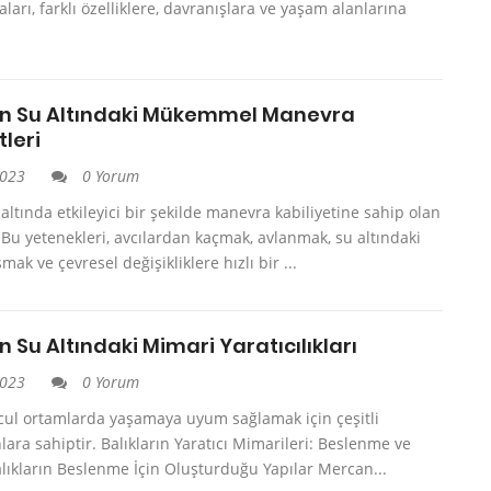
arı, farklı özelliklere, davranışlara ve yaşam alanlarına
rın Su Altındaki Mükemmel Manevra
tleri
2023
0 Yorum
u altında etkileyici bir şekilde manevra kabiliyetine sahip olan
. Bu yetenekleri, avcılardan kaçmak, avlanmak, su altındaki
mak ve çevresel değişikliklere hızlı bir ...
ın Su Altındaki Mimari Yaratıcılıkları
2023
0 Yorum
ucul ortamlarda yaşamaya uyum sağlamak için çeşitli
ara sahiptir. Balıkların Yaratıcı Mimarileri: Beslenme ve
lıkların Beslenme İçin Oluşturduğu Yapılar Mercan...