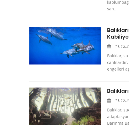
kaplumbağal
sah...
Balıkla
Kabiliye
11.12.
Balıklar, s
canlılardır
engelleri aş
Balıklar
11.12.
Balıklar, s
adaptasyonl
Barınma Ba