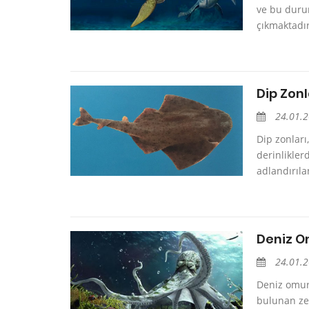
ve bu duru
çıkmaktadır.
Dip Zonl
24.01.
Dip zonları
derinlikler
adlandırıla
Deniz O
24.01.
Deniz omurg
bulunan zen