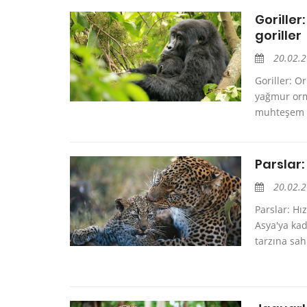
Goriller
goriller
20.02.
Goriller: O
yağmur orm
muhteşem ya
Parslar:
20.02.
Parslar: Hı
Asya'ya kad
tarzına sahi