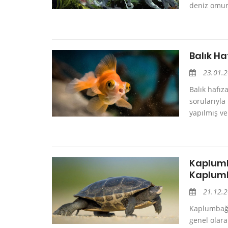
deniz omurga
Balık Ha
23.01.
Balık hafız
sorularıyla
yapılmış ve 
Kaplumb
Kaplumb
21.12.
Kaplumbağa
genel olara