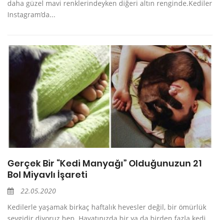
daha güzel mavi renklerindeyken diğeri altın renginde.Kediler
Instagram’da...
Gerçek Bir “Kedi Manyağı” Olduğunuzun 21
Bol Miyavlı İşareti
22.05.2020
Kedilerle yaşamak birkaç haftalık hevesler değil, bir ömürlük
sevgidir diyoruz hep. Hayatınızda bir ya da birden fazla kedi