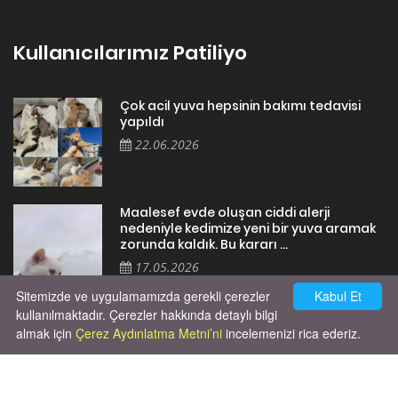
Kullanıcılarımız Patiliyo
Çok acil yuva hepsinin bakımı tedavisi
yapıldı
22.06.2026
Maalesef evde oluşan ciddi alerji
nedeniyle kedimize yeni bir yuva aramak
zorunda kaldık. Bu kararı ...
17.05.2026
Sitemizde ve uygulamamızda gerekli çerezler
Kabul Et
kullanılmaktadır. Çerezler hakkında detaylı bilgi
almak için
Çerez Aydınlatma Metni’ni
incelemenizi rica ederiz.
Cok huysal asla tırmalama huyu yok yeni