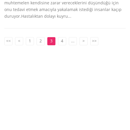
muhtemelen kendisine zarar vereceklerini düşündüğü için
onu tedavi etmek amacıyla yakalamak istediği insanlar kaçıp
duruyor.Hastalıktan dolayı kuyru...
<<
<
1
2
3
4
...
>
>>