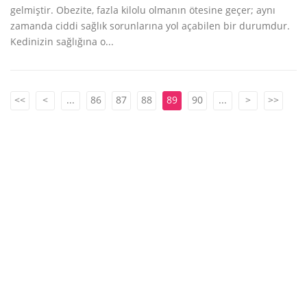
gelmiştir. Obezite, fazla kilolu olmanın ötesine geçer; aynı
zamanda ciddi sağlık sorunlarına yol açabilen bir durumdur.
Kedinizin sağlığına o...
<<
<
...
86
87
88
89
90
...
>
>>