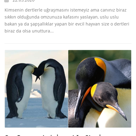
Kimsenin dertlerle uğraşmasını istemeyiz ama canınız biraz
sıkkın olduğunda omzunuza kafasını yaslayan, uslu uslu
bakan ya da şapşallıklar yapan bir evcil hayvan size o dertleri
biraz da olsa unuttura...