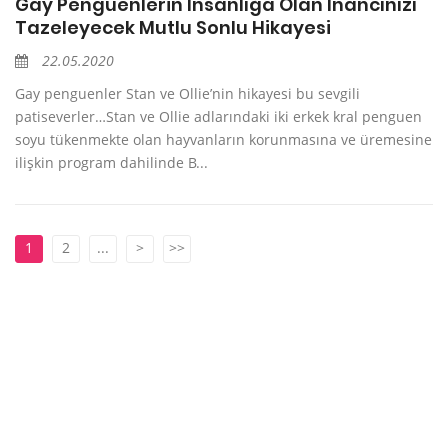
Gay Penguenlerin İnsanlığa Olan İnancınızı
Tazeleyecek Mutlu Sonlu Hikayesi
22.05.2020
Gay penguenler Stan ve Ollie’nin hikayesi bu sevgili
patiseverler…Stan ve Ollie adlarındaki iki erkek kral penguen
soyu tükenmekte olan hayvanların korunmasına ve üremesine
ilişkin program dahilinde B...
1
2
...
>
>>