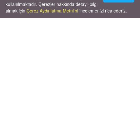
kullanılmaktadır. Çerezler hakkında detaylı bilgi
almak için
Çerez Aydınlatma Metni’ni
incelemenizi rica ederiz.
Cok huysal asla tırmalama huyu yok yeni
kısırlastırdım tuvalet egitimi de var
kumundan baska yere ya...
02.03.2026
X' de de patiliyoruz.
X Posts by Patiliyo