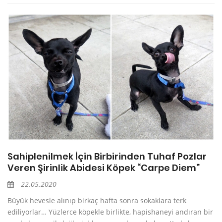
Sahiplenilmek İçin Birbirinden Tuhaf Pozlar
Veren Şirinlik Abidesi Köpek “Carpe Diem”
22.05.2020
Büyük hevesle alınıp birkaç hafta sonra sokaklara terk
ediliyorlar… Yüzlerce köpekle birlikte, hapishaneyi andıran bir