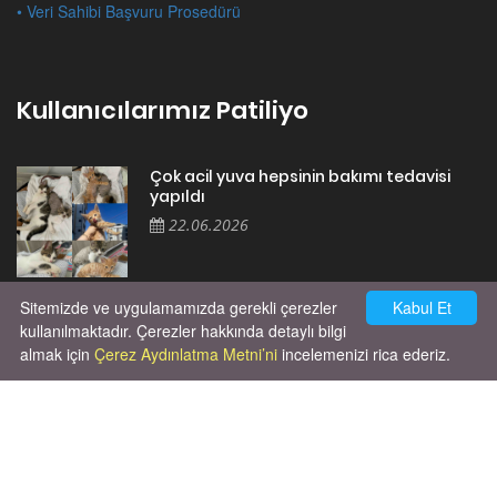
• Veri Sahibi Başvuru Prosedürü
Kullanıcılarımız Patiliyo
Çok acil yuva hepsinin bakımı tedavisi
yapıldı
22.06.2026
Sitemizde ve uygulamamızda gerekli çerezler
Kabul Et
Cok huysal asla tırmalama huyu yok yeni
kısırlastırdım tuvalet egitimi de var
kullanılmaktadır. Çerezler hakkında detaylı bilgi
kumundan baska yere ya...
almak için
Çerez Aydınlatma Metni’ni
incelemenizi rica ederiz.
02.03.2026
Unutma ki hayvanlar kendi hayatlarını
yaşamak için doğmuşlardır, sana hizmet