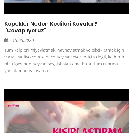
Köpekler Neden Kedileri Kovalar?
''Cevaplıyoruz''
15.05.2020
Tüm kalpleri miyavlatmak, havhavlatmak ve cikcikletmek için
varız. Patiliyo.com sadece hayvanseverler için değil, kalbinin
bir köşesinde hayvan sevgisi olan ama bunu tüm ruhuna
yansıtamamış insanla...