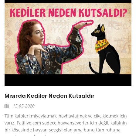
Mısırda Kediler Neden Kutsaldır
15.05.2020
Tüm kalpleri miyavlatmak, havhavlatmak ve cikcikletmek için
varız. Patiliyo.com sadece hayvanseverler için değil, kalbinin
bir köşesinde hayvan sevgisi olan ama bunu tüm ruhuna