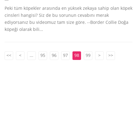
Peki tüm köpekler arasında en yüksek zekaya sahip olan köpek
cinsleri hangisi? Siz de bu sorunun cevabını merak
ediyorsanız bu videomuz tam size göre. --Border Collie Doğa
köpeği olarak bili...
<<
<
...
95
96
97
98
99
>
>>