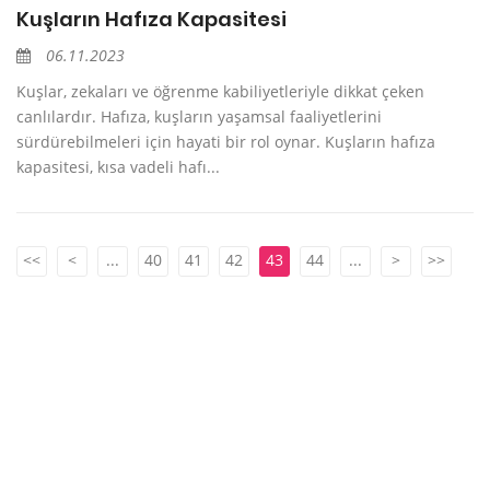
Kuşların Hafıza Kapasitesi
06.11.2023
Kuşlar, zekaları ve öğrenme kabiliyetleriyle dikkat çeken
canlılardır. Hafıza, kuşların yaşamsal faaliyetlerini
sürdürebilmeleri için hayati bir rol oynar. Kuşların hafıza
kapasitesi, kısa vadeli hafı...
<<
<
...
40
41
42
43
44
...
>
>>