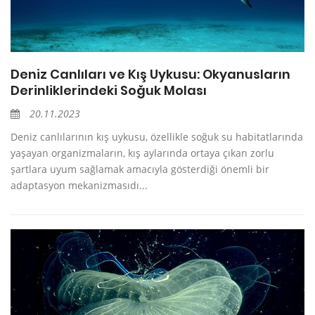
Deniz Canlıları ve Kış Uykusu: Okyanusların
Derinliklerindeki Soğuk Molası
20.11.2023
Deniz canlılarının kış uykusu, özellikle soğuk su habitatlarında
yaşayan organizmaların, kış aylarında ortaya çıkan zorlu
şartlara uyum sağlamak amacıyla gösterdiği önemli bir
adaptasyon mekanizmasıdı...