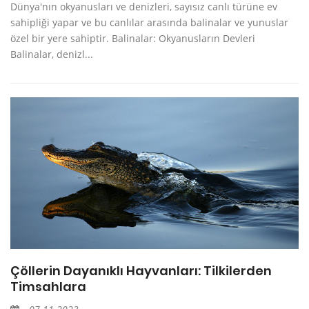
Dünya'nın okyanusları ve denizleri, sayısız canlı türüne ev
sahipliği yapar ve bu canlılar arasında balinalar ve yunuslar
özel bir yere sahiptir. Balinalar: Okyanusların Devleri
Balinalar, denizl...
Çöllerin Dayanıklı Hayvanları: Tilkilerden
Timsahlara