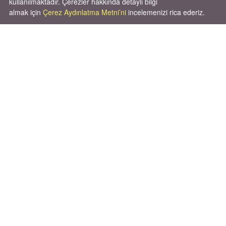
kullanılmaktadır. Çerezler hakkında detaylı bilgi
almak için
Çerez Aydınlatma Metni’ni
incelemenizi rica ederiz.
Cok huysal asla tırmalama huyu yok yeni
kısırlastırdım tuvalet egitimi de var
kumundan baska yere ya...
02.03.2026
X' de de patiliyoruz.
X Posts by Patiliyo
Patido Reklam Pazarlama Bilişim A.Ş.