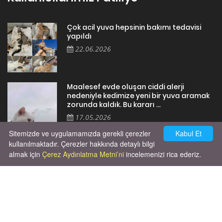
Çok acil yuva hepsinin bakımı tedavisi
yapıldı
22.06.2026
Maalesef evde oluşan ciddi alerji
nedeniyle kedimize yeni bir yuva aramak
zorunda kaldık. Bu kararı ...
17.05.2026
Sitemizde ve uygulamamızda gerekli çerezler
Kabul Et
kullanılmaktadır. Çerezler hakkında detaylı bilgi
almak için
Çerez Aydınlatma Metni’ni
incelemenizi rica ederiz.
Cok huysal asla tırmalama huyu yok yeni
kısırlastırdım tuvalet egitimi de var
kumundan baska yere ya...
02.03.2026