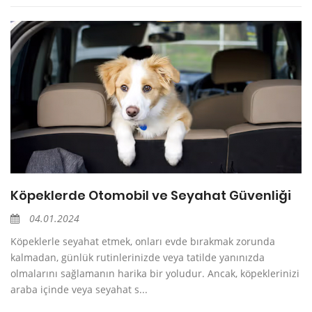
Köpeklerde Otomobil ve Seyahat Güvenliği
04.01.2024
Köpeklerle seyahat etmek, onları evde bırakmak zorunda
kalmadan, günlük rutinlerinizde veya tatilde yanınızda
olmalarını sağlamanın harika bir yoludur. Ancak, köpeklerinizi
araba içinde veya seyahat s...