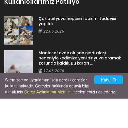
Kullanıcılarımız Patiliyo
Çok acil yuva hepsinin bakımı tedavisi
yapıldı
22.06.2026
Maalesef evde oluşan ciddi alerji
nedeniyle kedimize yeni bir yuva aramak
zorunda kaldık. Bu kararı ...
17.05.2026
Sitemizde ve uygulamamızda gerekli çerezler
Kabul Et
kullanılmaktadır. Çerezler hakkında detaylı bilgi
almak için
Çerez Aydınlatma Metni’ni
incelemenizi rica ederiz.
Cok huysal asla tırmalama huyu yok yeni
kısırlastırdım tuvalet egitimi de var
kumundan baska yere ya...
02.03.2026