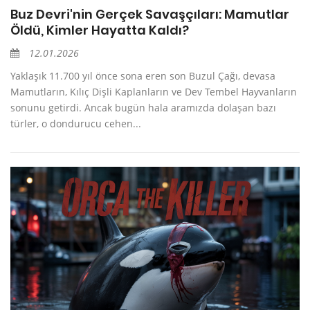
Buz Devri'nin Gerçek Savaşçıları: Mamutlar
Öldü, Kimler Hayatta Kaldı?
12.01.2026
Yaklaşık 11.700 yıl önce sona eren son Buzul Çağı, devasa
Mamutların, Kılıç Dişli Kaplanların ve Dev Tembel Hayvanların
sonunu getirdi. Ancak bugün hala aramızda dolaşan bazı
türler, o dondurucu cehen...