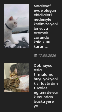
Maalesef
evde oluşan
ciddi alerji
nedeniyle
kedimize yeni
bir yuva
aramak
zorunda
kaldık. Bu
kararı ...
17.05.2026
Cok huysal
asla
tırmalama
huyu yok yeni
kısırlastırdım
tuvalet
egitimi de var
kumundan
baska yere
ya...