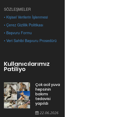
SÖZLEŞMELER
• Kişisel Verilerin İşlenmesi
• Çerez Gizlilik Politikası
• Başvuru Formu
• Veri Sahibi Başvuru Prosedürü
Kullanıcılarımız
Patiliyo
Çok acil yuva
hepsinin
bakımı
tedavisi
yapıldı
22.06.2026