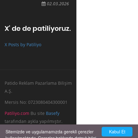
02.03.2026
X' de de patiliyoruz.
X Posts by Patiliyo
Patido Reklam Pazarlama Bilişim
A.Ş.
Mersis No: 0723080404300001
Patiliyo.com
Bu site
Basefy
tarafından aşkla yapılmıştır.
Sitemizde ve uygulamamızda gerekli çerezler
Kabul Et
Reklam Verin
Bize Yazın