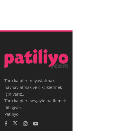
Tüm kalpleri miyavlatmak,
havhavlatmak ve cikcikletmek
için varız..
Tüm kalpleri sevgiyle patilemek
dileğiyle.
Patiliyo