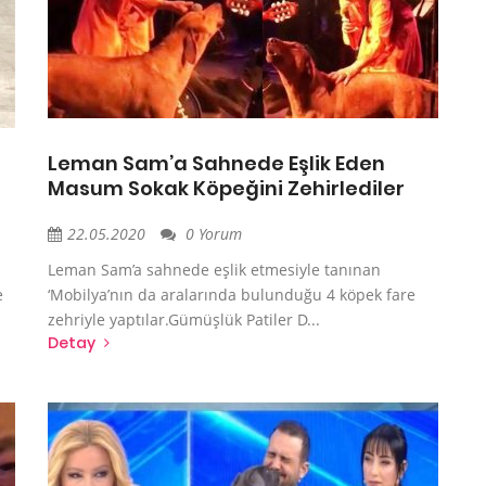
Leman Sam’a Sahnede Eşlik Eden
Masum Sokak Köpeğini Zehirlediler
22.05.2020
0 Yorum
Leman Sam’a sahnede eşlik etmesiyle tanınan
e
‘Mobilya’nın da aralarında bulunduğu 4 köpek fare
zehriyle yaptılar.Gümüşlük Patiler D...
Detay