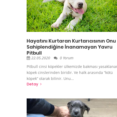
Hayatını Kurtaran Kurtarıcısının Onu
Sahiplendiğine İnanamayan Yavru
Pitbull
22.05.2020
0 Yorum
Pitbull cinsi köpekler ülkemizde bakması yasaklana
köpek cinslerinden biridir. Ve halk arasında “kötü
köpek” olarak bilinir. Unu...
Detay