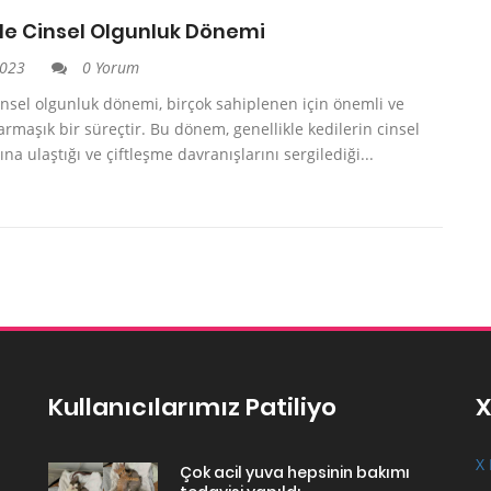
de Cinsel Olgunluk Dönemi
2023
0 Yorum
insel olgunluk dönemi, birçok sahiplenen için önemli ve
rmaşık bir süreçtir. Bu dönem, genellikle kedilerin cinsel
na ulaştığı ve çiftleşme davranışlarını sergilediği...
Kullanıcılarımız Patiliyo
X
X 
Çok acil yuva hepsinin bakımı