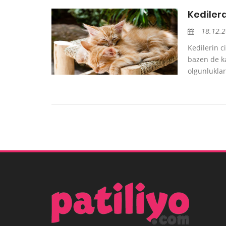
Kediler
18.12.
Kedilerin c
bazen de ka
olgunlukları