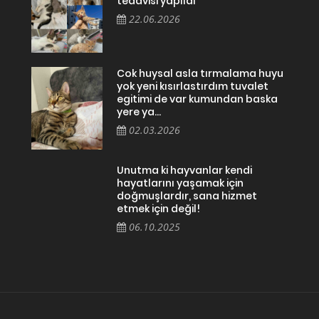
tedavisi yapıldı
22.06.2026
Cok huysal asla tırmalama huyu
yok yeni kısırlastırdım tuvalet
egitimi de var kumundan baska
yere ya...
02.03.2026
Unutma ki hayvanlar kendi
hayatlarını yaşamak için
doğmuşlardır, sana hizmet
etmek için değil!
06.10.2025