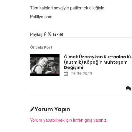
15.05.2020
Tüm kalpleri sevgiyle patilemek dileğiyle.
4 Hayvan 4 Mucize (Ku
Patiliyo.com
Köpekler)
15.05.2020
Paylaş
Önceki Post
Ölmek Üzereyken Kurtarılan Ku
(Kutmik) Köpeğin Muhteşem
Değişimi
ler Şenliğinden
Kedinizin Muhtemelen
15.05.2020
Şehrindeki 500
Sakladığı 13 Sır
estek
15.05.2020
20
Hayvanlar Hakkındaki 
 Bülteni - Ali amca,
Efsaneleri
edi park, Büyük Ada
Yorum Yapın
15.05.2020
20
Yorum yapabilmek için lütfen giriş yapınız.
Dünya Liderlerinin İlg
utluluk - Merve Oflaz
Hayvanları