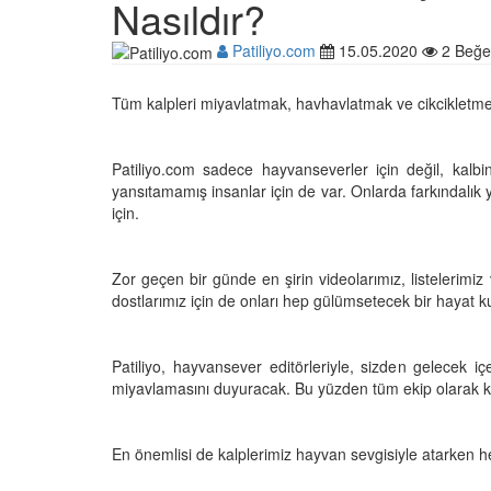
Nasıldır?
Patiliyo.com
15.05.2020
2 Beğe
Çocuklar ile Hayvanlar
Tüm kalpleri miyavlatmak, havhavlatmak ve cikcikletmek
17 Anı!
28.05.2020
Patiliyo.com sadece hayvanseverler için değil, kal
yansıtamamış insanlar için de var. Onlarda farkındalı
Ölmek Üzereyken Kurt
için.
Kurt (Kutmik) Köpeğin
Muhteşem Değişimi
15.05.2020
Zor geçen bir günde en şirin videolarımız, listelerimiz
dostlarımız için de onları hep gülümsetecek bir hayat 
Uzaya Giden İlk Kedi (
15.05.2020
Patiliyo, hayvansever editörleriyle, sizden gelecek iç
miyavlamasını duyuracak. Bu yüzden tüm ekip olarak ku
Ölmek Üzere Olan Eşe
Hayatını Kurtaran Öz
En önemlisi de kalplerimiz hayvan sevgisiyle atarken he
Özpirinçci