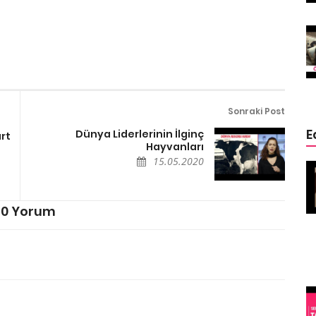
15.05.2020
rtarılmış
4 Hayvan 4 Mucize (Kurtarılmış
Köpekler)
15.05.2020
Sonraki Post
E
Dünya Liderlerinin İlginç
rt
Hayvanları
15.05.2020
 Sizden
Mısırda Kediler Neden Kutsaldır
15.05.2020
0 Yorum
Rekorları Kıran
Şehir
İlginç Köpekler
(Belki sizin
köpeğiniz de
rekortmendir)
15.05.2020
inç