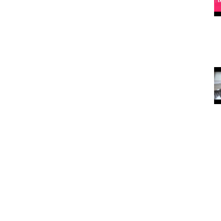
Köpekleri Mutlu Etmenin Yolları
15.05.2020
arılan
Kedi ve
köpekler
depresyona
nasıl iyi geliyor?
15.05.2020
rtarılmış
Kedi Ve Köpeklerde Tüy
Dökülmesi
15.05.2020