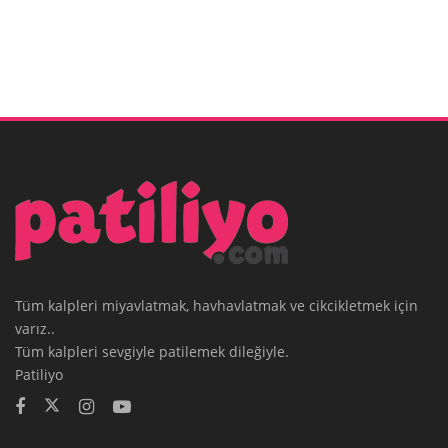
Tüm kalpleri miyavlatmak, havhavlatmak ve cikcikletmek için
varız..
Tüm kalpleri sevgiyle patilemek dileğiyle.
Patiliyo