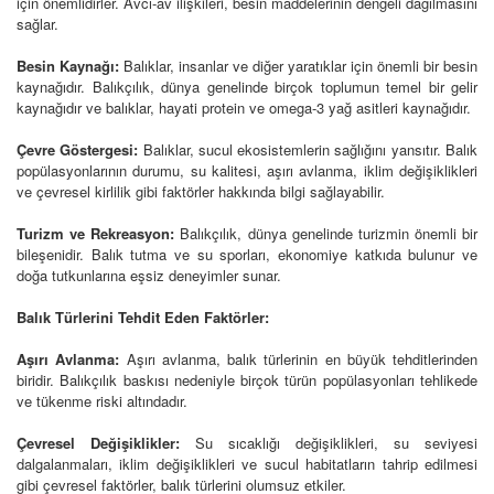
için önemlidirler. Avcı-av ilişkileri, besin maddelerinin dengeli dağılmasını
sağlar.
Besin Kaynağı:
Balıklar, insanlar ve diğer yaratıklar için önemli bir besin
kaynağıdır. Balıkçılık, dünya genelinde birçok toplumun temel bir gelir
kaynağıdır ve balıklar, hayati protein ve omega-3 yağ asitleri kaynağıdır.
Çevre Göstergesi:
Balıklar, sucul ekosistemlerin sağlığını yansıtır. Balık
popülasyonlarının durumu, su kalitesi, aşırı avlanma, iklim değişiklikleri
ve çevresel kirlilik gibi faktörler hakkında bilgi sağlayabilir.
Turizm ve Rekreasyon:
Balıkçılık, dünya genelinde turizmin önemli bir
bileşenidir. Balık tutma ve su sporları, ekonomiye katkıda bulunur ve
doğa tutkunlarına eşsiz deneyimler sunar.
Balık Türlerini Tehdit Eden Faktörler:
Aşırı Avlanma:
Aşırı avlanma, balık türlerinin en büyük tehditlerinden
biridir. Balıkçılık baskısı nedeniyle birçok türün popülasyonları tehlikede
ve tükenme riski altındadır.
Çevresel Değişiklikler:
Su sıcaklığı değişiklikleri, su seviyesi
dalgalanmaları, iklim değişiklikleri ve sucul habitatların tahrip edilmesi
gibi çevresel faktörler, balık türlerini olumsuz etkiler.