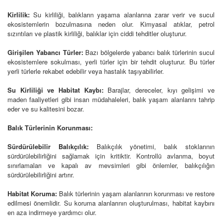
Kirlilik:
Su kirliliği, balıkların yaşama alanlarına zarar verir ve sucul
ekosistemlerin bozulmasına neden olur. Kimyasal atıklar, petrol
sızıntıları ve plastik kirliliği, balıklar için ciddi tehditler oluşturur.
Girişilen Yabancı Türler:
Bazı bölgelerde yabancı balık türlerinin sucul
ekosistemlere sokulması, yerli türler için bir tehdit oluşturur. Bu türler
yerli türlerle rekabet edebilir veya hastalık taşıyabilirler.
Su Kirliliği ve Habitat Kaybı:
Barajlar, dereceler, kıyı gelişimi ve
maden faaliyetleri gibi insan müdahaleleri, balık yaşam alanlarını tahrip
eder ve su kalitesini bozar.
Balık Türlerinin Korunması:
Sürdürülebilir Balıkçılık:
Balıkçılık yönetimi, balık stoklarının
sürdürülebilirliğini sağlamak için kritiktir. Kontrollü avlanma, boyut
sınırlamaları ve kapalı av mevsimleri gibi önlemler, balıkçılığın
sürdürülebilirliğini artırır.
Habitat Koruma:
Balık türlerinin yaşam alanlarının korunması ve restore
edilmesi önemlidir. Su koruma alanlarının oluşturulması, habitat kaybını
en aza indirmeye yardımcı olur.