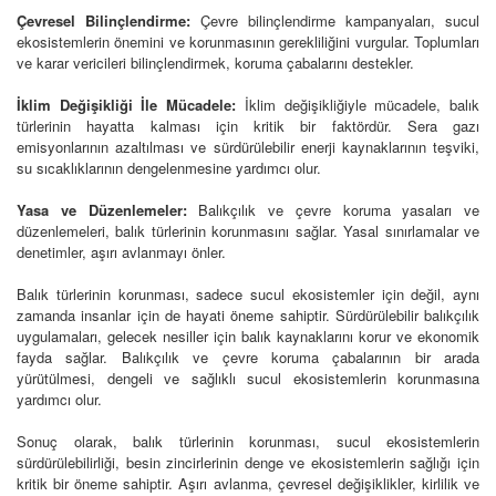
Çevresel Bilinçlendirme:
Çevre bilinçlendirme kampanyaları, sucul
ekosistemlerin önemini ve korunmasının gerekliliğini vurgular. Toplumları
ve karar vericileri bilinçlendirmek, koruma çabalarını destekler.
İklim Değişikliği İle Mücadele:
İklim değişikliğiyle mücadele, balık
türlerinin hayatta kalması için kritik bir faktördür. Sera gazı
emisyonlarının azaltılması ve sürdürülebilir enerji kaynaklarının teşviki,
su sıcaklıklarının dengelenmesine yardımcı olur.
Yasa ve Düzenlemeler:
Balıkçılık ve çevre koruma yasaları ve
düzenlemeleri, balık türlerinin korunmasını sağlar. Yasal sınırlamalar ve
denetimler, aşırı avlanmayı önler.
Balık türlerinin korunması, sadece sucul ekosistemler için değil, aynı
zamanda insanlar için de hayati öneme sahiptir. Sürdürülebilir balıkçılık
uygulamaları, gelecek nesiller için balık kaynaklarını korur ve ekonomik
fayda sağlar. Balıkçılık ve çevre koruma çabalarının bir arada
yürütülmesi, dengeli ve sağlıklı sucul ekosistemlerin korunmasına
yardımcı olur.
Sonuç olarak, balık türlerinin korunması, sucul ekosistemlerin
sürdürülebilirliği, besin zincirlerinin denge ve ekosistemlerin sağlığı için
kritik bir öneme sahiptir. Aşırı avlanma, çevresel değişiklikler, kirlilik ve