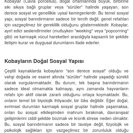
Kobaylar (Cavia porcellus), doğal ortamlarında büyük, birbirine
sıkı sıkıya bağlı gruplar veya "sürüler" halinde yaşayan, son
derece sosyal ve genellikle uysal kemirgenlerdir. Bu temel sosyal
yapı, sosyal barındırmanın sadece bir tercih değil, genel refahları
için vazgeçilmez bir gereklilik olduğunu göstermektedir. Kobaylar,
ayırt edici seslendirmeler (mutluyken "weeking" veya "popcorning"
gibi) ve karmaşık vücut hareketleri aracılığıyla kapsamlı bir şekilde
iletişim kurar ve duygusal durumlarını ifade ederler.
Kobayların Doğal Sosyal Yapısı
Çeşitli kaynaklarda kobayların "son derece sosyal" olduğu ve
vahşi doğada ve esaret altında "sürüler" halinde yaşadığı sürekli
olarak vurgulanmaktadır. Bu durum, tek başına barındırmanın
sadece ideal olmamakla kalmayıp, aynı zamanda hayvanların
refahı için aktif olarak zararlı olduğunu ortaya koymaktadır. Bu,
onların temel bir biyolojik ihtiyacıdır, bir lüks değildir. Eğer doğal,
evrimsel durumları karmaşık sosyal gruplar halinde yaşamaksa,
onları bu sosyal etkileşimden mahrum bırakmak, davranışsal
gelişimlerini ciddi şekilde bozmak ve kronik strese neden olmaktır.
Bu, sosyal barındırmanın sadece bir tavsiye değil, fizyolojik ve
psikolojik sağlıkları için vazgeçilmez bir zorunluluk olduğu