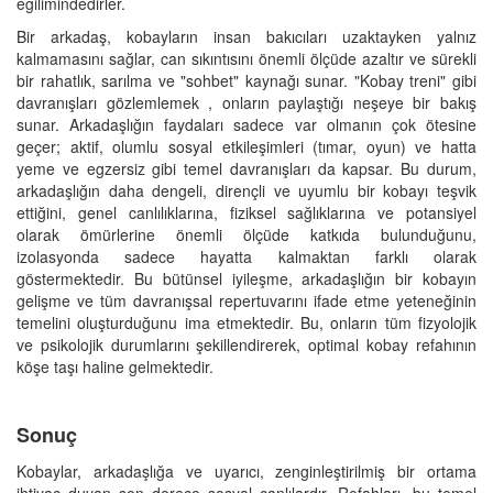
eğilimindedirler.
Bir arkadaş, kobayların insan bakıcıları uzaktayken yalnız
kalmamasını sağlar, can sıkıntısını önemli ölçüde azaltır ve sürekli
bir rahatlık, sarılma ve "sohbet" kaynağı sunar. "Kobay treni" gibi
davranışları gözlemlemek , onların paylaştığı neşeye bir bakış
sunar. Arkadaşlığın faydaları sadece var olmanın çok ötesine
geçer; aktif, olumlu sosyal etkileşimleri (tımar, oyun) ve hatta
yeme ve egzersiz gibi temel davranışları da kapsar. Bu durum,
arkadaşlığın daha dengeli, dirençli ve uyumlu bir kobayı teşvik
ettiğini, genel canlılıklarına, fiziksel sağlıklarına ve potansiyel
olarak ömürlerine önemli ölçüde katkıda bulunduğunu,
izolasyonda sadece hayatta kalmaktan farklı olarak
göstermektedir. Bu bütünsel iyileşme, arkadaşlığın bir kobayın
gelişme ve tüm davranışsal repertuvarını ifade etme yeteneğinin
temelini oluşturduğunu ima etmektedir. Bu, onların tüm fizyolojik
ve psikolojik durumlarını şekillendirerek, optimal kobay refahının
köşe taşı haline gelmektedir.
Sonuç
Kobaylar, arkadaşlığa ve uyarıcı, zenginleştirilmiş bir ortama
ihtiyaç duyan son derece sosyal canlılardır. Refahları, bu temel