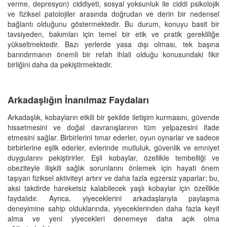
verme, depresyon) ciddiyeti, sosyal yoksunluk ile ciddi psikolojik
ve fiziksel patolojiler arasında doğrudan ve derin bir nedensel
bağlantı olduğunu göstermektedir. Bu durum, konuyu basit bir
tavsiyeden, bakımları için temel bir etik ve pratik gerekliliğe
yükseltmektedir. Bazı yerlerde yasa dışı olması, tek başına
barındırmanın önemli bir refah ihlali olduğu konusundaki fikir
birliğini daha da pekiştirmektedir.
Arkadaşlığın İnanılmaz Faydaları
Arkadaşlık, kobayların etkili bir şekilde iletişim kurmasını, güvende
hissetmesini ve doğal davranışlarının tüm yelpazesini ifade
etmesini sağlar. Birbirlerini tımar ederler, oyun oynarlar ve sadece
birbirlerine eşlik ederler, evlerinde mutluluk, güvenlik ve emniyet
duygularını pekiştirirler. Eşli kobaylar, özellikle tembelliği ve
obeziteyle ilişkili sağlık sorunlarını önlemek için hayati önem
taşıyan fiziksel aktiviteyi artırır ve daha fazla egzersiz yaparlar; bu,
aksi takdirde hareketsiz kalabilecek yaşlı kobaylar için özellikle
faydalıdır. Ayrıca, yiyeceklerini arkadaşlarıyla paylaşma
deneyimine sahip olduklarında, yiyeceklerinden daha fazla keyif
alma ve yeni yiyecekleri denemeye daha açık olma