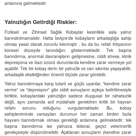
anlamına gelmektedir.
Yalnızlığın Getirdiği Riskler:
Fiziksel ve Zihinsel Sağlık Kobaylar kesinlikle asla yalnız
barındırılmamalıdır. Hatta İsviçre'de kobayların arkadaşlığa sahip
olması yasal olarak zorunlu kılınmıştır , bu da bu refah ihtiyacının
küresel düzeyde tanındığını göstermektedir. Tek başına
barındırma, anormal davranışların gelişmesine, ciddi strese, klinik
depresyona ve bazı üzücü durumlarda kendine zarar vermeye yol
açabilir. Tek bir kobay derin bir yalnızlık ve can sıkıntısı yaşayabilir,
arkadaşlık eksikliğinden önemli ölçüde zarar görebilir.
Yalnız barındırmaya karşı tutarlı ve güçlü uyarılar, "kendine zarar
verme" ve "depresyon" gibi ciddi sonuçların açıkça belirtilmesiyle
birlikte, kobaylardaki yalnızlığın sadece duygusal bir rahatsızlık
değil, aynı zamanda acil müdahale gerektiren kritik bir hayvan
refahı sorunu olduğunu vurgulamaktadır. Bu, kobay
sahipleniminde varsayılan durumun her zaman birden fazla
hayvanı barındırmak olması gerektiği anlamına gelmektedir; tek
başına barındırma ise yalnızca istisnai, geçici veterinerlik
gerekçesiyle düşünülmelidir. Açıklanan sonuçların (kendine zarar