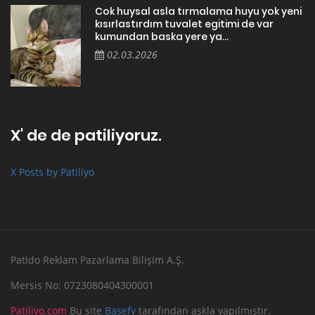
Cok huysal asla tırmalama huyu yok yeni
kısırlastırdım tuvalet egitimi de var
kumundan baska yere ya...
02.03.2026
X' de de patiliyoruz.
X Posts by Patiliyo
Patido Reklam Pazarlama Bilişim A.Ş.
Mersis No: 0723080404300001
Patiliyo.com
Bu site
Basefy
tarafından aşkla yapılmıştır.