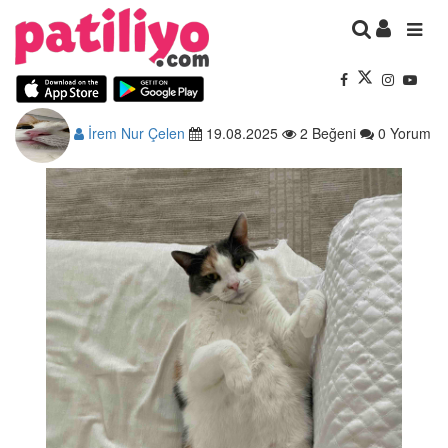
İrem Nur Çelen
19.08.2025
2 Beğeni
0 Yorum