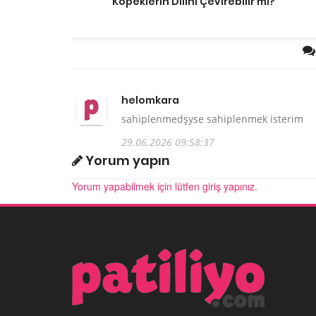
Köpeklerin Dilini Çevirebilir mi?
helomkara
sahiplenmedşyse sahiplenmek isterim
29.06.2026 09:58:37
Yorum yapın
Yorum yapabilmek için lütfen giriş yapınız.