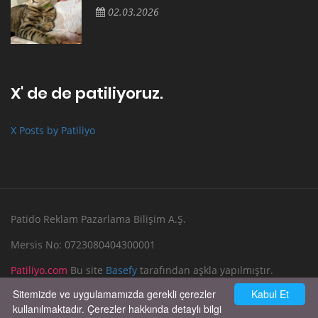
02.03.2026
X' de de patiliyoruz.
X Posts by Patiliyo
Patido Reklam Pazarlama Bilişim A.Ş.
Mersis No: 0723080404300001
Patiliyo.com
Bu site
Basefy
tarafından aşkla yapılmıştır.
Sitemizde ve uygulamamızda gerekli çerezler
Kabul Et
Reklam Verin
Bize Yazın
kullanılmaktadır. Çerezler hakkında detaylı bilgi