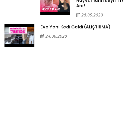
Hayvanların Keyifli 17
Anı!
28.05.2020
Eve Yeni Kedi Geldi (ALIŞTIRMA)
24.06.2020