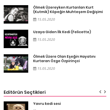
Ölmek Üzereyken Kurtarılan Kurt
i
(Kutmik) Köpeğin Muhteşem Değişimi
15.05.2020
Uzaya Giden İlk Kedi (Felicette)
15.05.2020
Ölmek Üzere Olan Eşeğin Hayatını
Kurtaran Özge Özpirinçci
15.05.2020
Editörün Seçtikleri
Yavru kedi sesi