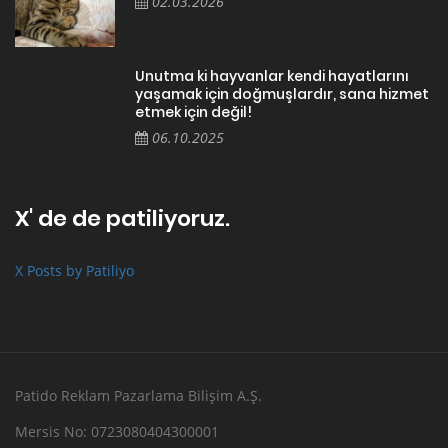
02.03.2026
Unutma ki hayvanlar kendi hayatlarını
yaşamak için doğmuşlardır, sana hizmet
etmek için değil!
06.10.2025
X' de de patiliyoruz.
X Posts by Patiliyo
Patido Reklam Pazarlama Bilişim A.Ş.
Mersis No: 0723080404300001