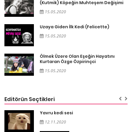
i
(Kutmik) Köpeğin Muhteşem Değişimi
15.05.2020
Uzaya Giden İlk Kedi (Felicette)
15.05.2020
Ölmek Üzere Olan Eşeğin Hayatını
Kurtaran Özge Özpirinçci
15.05.2020
Editörün Seçtikleri
Yavru kedi sesi
12.11.2020