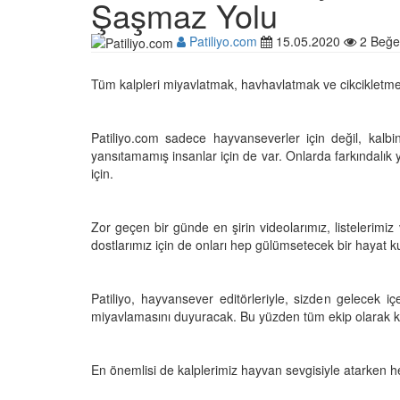
Şaşmaz Yolu
Patiliyo.com
15.05.2020
2 Beğe
Çocuklar ile Hayvanlar
Tüm kalpleri miyavlatmak, havhavlatmak ve cikcikletmek
17 Anı!
28.05.2020
Patiliyo.com sadece hayvanseverler için değil, kal
yansıtamamış insanlar için de var. Onlarda farkındalı
Kedi Dili ve Edebiyatı -
için.
Kedilerde Beden Dili N
15.05.2020
Zor geçen bir günde en şirin videolarımız, listelerimiz
dostlarımız için de onları hep gülümsetecek bir hayat 
Ölmek Üzereyken Kurt
Kurt (Kutmik) Köpeğin
Muhteşem Değişimi
Patiliyo, hayvansever editörleriyle, sizden gelecek iç
15.05.2020
miyavlamasını duyuracak. Bu yüzden tüm ekip olarak ku
Uzaya Giden İlk Kedi (
En önemlisi de kalplerimiz hayvan sevgisiyle atarken he
15.05.2020