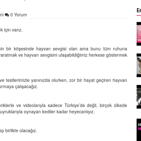
E
ni
0 Yorum
ın Keyifli
Çocuklar ile Hayvanların Keyifli
 için varız.
17 Anı!
28.05.2020
binin bir köşesinde hayvan sevgisi olan ama bunu tüm ruhuna
k yaratmak ve hayvan sevgisini ulaşabildiğimiz herkese göstermek
Kedi Dili ve Edebiyatı -
asıldır?
Kedilerde Beden Dili Nasıldır?
15.05.2020
 ve testlerimizle yanınızda olurken, zor bir hayat geçiren hayvan
kurmaya çalışacağız.
arılan
Ölmek Üzereyken Kurtarılan
Kurt (Kutmik) Köpeğin
Muhteşem Değişimi
eriklerle ve videolarıyla sadece Türkiye’de değil, birçok ülkede
15.05.2020
yruklarıyla oynayan kediler kadar heyecanlıyız.
Felicette)
Uzaya Giden İlk Kedi (Felicette)
p birlikte olacağız.
15.05.2020