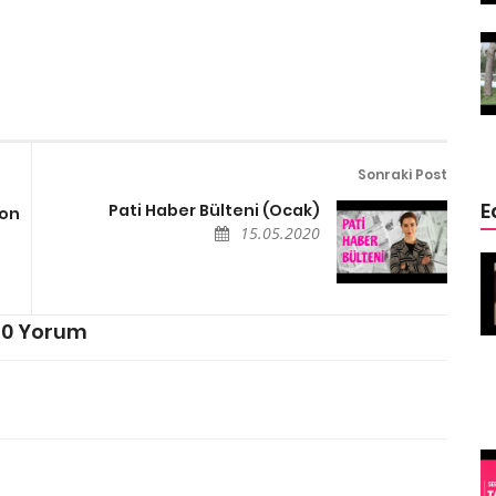
ğin
Ölmek Üzere Olan Eşeğin
ge
Hayatını Kurtaran Özge
Özpirinçci
15.05.2020
Sonraki Post
E
Pati Haber Bülteni (Ocak)
yon
15.05.2020
Şehir
Mısırda Kediler Neden Kutsaldır
15.05.2020
0 Yorum
Rekorları Kıran
inç
İlginç Köpekler
(Belki sizin
köpeğiniz de
rekortmendir)
15.05.2020
asıldır?