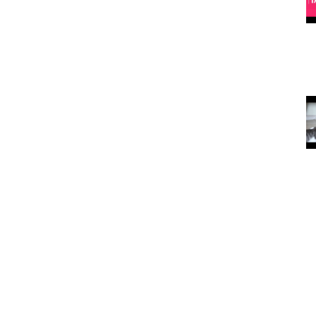
Köpekleri Mutlu Etmenin Yolları
15.05.2020
arılan
Kedi ve
köpekler
depresyona
nasıl iyi geliyor?
15.05.2020
rtarılmış
Kedi Ve Köpeklerde Tüy
Dökülmesi
15.05.2020