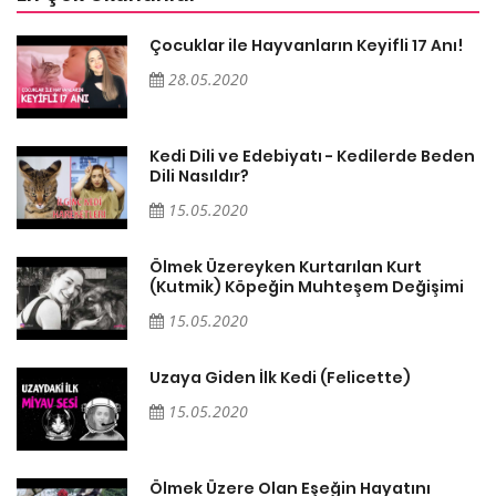
Çocuklar ile Hayvanların Keyifli 17 Anı!
28.05.2020
en
Kedi Dili ve Edebiyatı - Kedilerde Beden
Dili Nasıldır?
15.05.2020
Ölmek Üzereyken Kurtarılan Kurt
i
(Kutmik) Köpeğin Muhteşem Değişimi
15.05.2020
Uzaya Giden İlk Kedi (Felicette)
15.05.2020
Ölmek Üzere Olan Eşeğin Hayatını