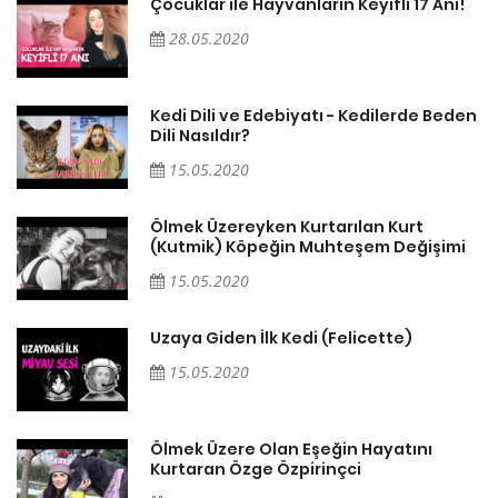
Çocuklar ile Hayvanların Keyifli 17 Anı!
28.05.2020
en
Kedi Dili ve Edebiyatı - Kedilerde Beden
Dili Nasıldır?
15.05.2020
Ölmek Üzereyken Kurtarılan Kurt
i
(Kutmik) Köpeğin Muhteşem Değişimi
15.05.2020
Uzaya Giden İlk Kedi (Felicette)
15.05.2020
Ölmek Üzere Olan Eşeğin Hayatını
Kurtaran Özge Özpirinçci