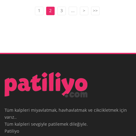
1
2
3
...
>
>>
Tüm kalpleri miyavlatmak, havhavlatmak ve cikcikletmek için
varız..
Tüm kalpleri sevgiyle patilemek dileğiyle.
Patiliyo