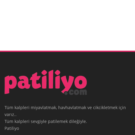
Tüm kalpleri miyavlatmak, havhavlatmak ve cikcikletmek için
varız..
Tüm kalpleri sevgiyle patilemek dileğiyle.
Patiliyo