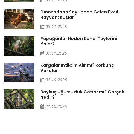
Dinozorların Soyundan Gelen Evcil
Hayvan: Kuşlar
08.11.2025
Papağanlar Neden Kendi Tüylerini
Yolar?
07.11.2025
Söz
Kargalar İntikam Alır mı? Korkunç
Vakalar
31.10.2025
Baykuş Uğursuzluk Getirir mi? Gerçek
Nedir?
31.10.2025