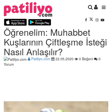
Öğrenelim: Muhabbet
Kuşlarının Çiftleşme İsteği
Nasıl Anlaşılır?
Patiliyo.com
22.05.2020
0 Beğeni
0
Yorum