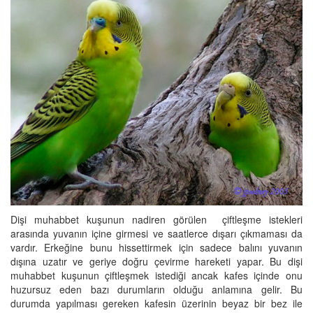
Dişi muhabbet kuşunun nadiren görülen çiftleşme istekleri
arasında yuvanın içine girmesi ve saatlerce dışarı çıkmaması da
vardır. Erkeğine bunu hissettirmek için sadece balını yuvanın
dışına uzatır ve geriye doğru çevirme hareketi yapar. Bu dişi
muhabbet kuşunun çiftleşmek istediği ancak kafes içinde onu
huzursuz eden bazı durumların olduğu anlamına gelir. Bu
durumda yapılması gereken kafesin üzerinin beyaz bir bez ile