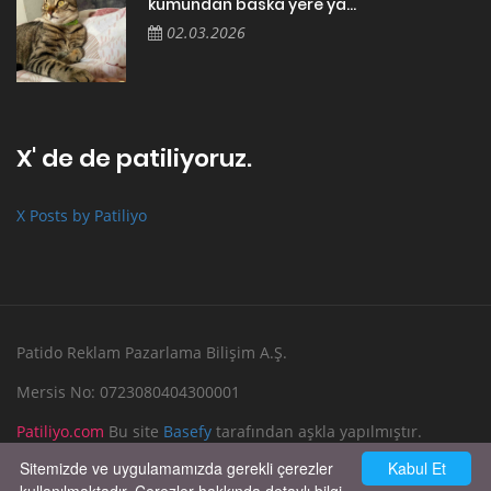
kumundan baska yere ya...
02.03.2026
X' de de patiliyoruz.
X Posts by Patiliyo
Patido Reklam Pazarlama Bilişim A.Ş.
Mersis No: 0723080404300001
Patiliyo.com
Bu site
Basefy
tarafından aşkla yapılmıştır.
Sitemizde ve uygulamamızda gerekli çerezler
Kabul Et
Reklam Verin
Bize Yazın