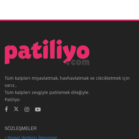
Tüm kalpleri miyavlatmak, havhavlatmak ve cikcikletmek için
varız..
Tüm kalpleri sevgiyle patilemek dileğiyle.
Patiliyo
SÖZLEŞMELER
• Kişisel Verilerin İşlenmesi