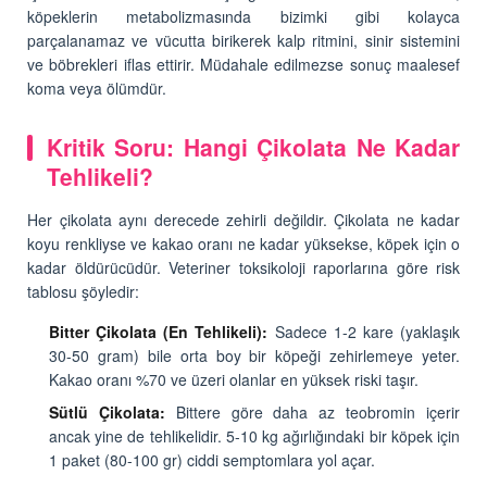
köpeklerin metabolizmasında bizimki gibi kolayca
parçalanamaz ve vücutta birikerek kalp ritmini, sinir sistemini
ve böbrekleri iflas ettirir. Müdahale edilmezse sonuç maalesef
koma veya ölümdür.
Kritik Soru: Hangi Çikolata Ne Kadar
Tehlikeli?
Her çikolata aynı derecede zehirli değildir. Çikolata ne kadar
koyu renkliyse ve kakao oranı ne kadar yüksekse, köpek için o
kadar öldürücüdür. Veteriner toksikoloji raporlarına göre risk
tablosu şöyledir:
Bitter Çikolata (En Tehlikeli):
Sadece 1-2 kare (yaklaşık
30-50 gram) bile orta boy bir köpeği zehirlemeye yeter.
Kakao oranı %70 ve üzeri olanlar en yüksek riski taşır.
Sütlü Çikolata:
Bittere göre daha az teobromin içerir
ancak yine de tehlikelidir. 5-10 kg ağırlığındaki bir köpek için
1 paket (80-100 gr) ciddi semptomlara yol açar.