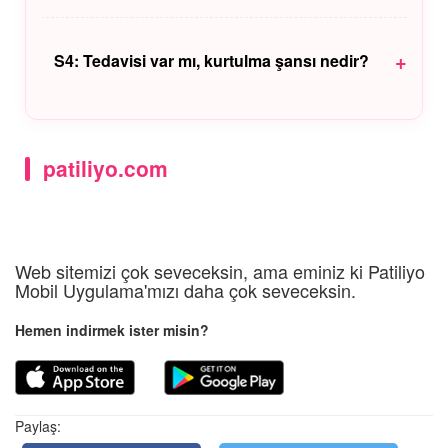
kusturmak, mama borusuna zarar verebilir. Mutlaka
önce hekiminizi arayın.
C3:
Beyaz çikolata teobromin zehirlenmesi
açısından düşük risklidir, köpeği "zehirleyerek"
+
S4: Tedavisi var mı, kurtulma şansı nedir?
öldürmez. Ancak aşırı yağlı olduğu için akut
pankreatit krizine sokabilir ki bu da hayati tehlike
C4:
İlk 2-4 saat içinde müdahale edilirse (mide
yaratır.
yıkanması, aktif kömür uygulaması) kurtulma şansı
çok yüksektir. Nöbetler başladıktan sonra tedavi
patiliyo.com
zorlaşır.
Web sitemizi çok seveceksin, ama eminiz ki Patiliyo
Mobil Uygulama'mızı daha çok seveceksin.
Hemen indirmek ister misin?
Paylaş: