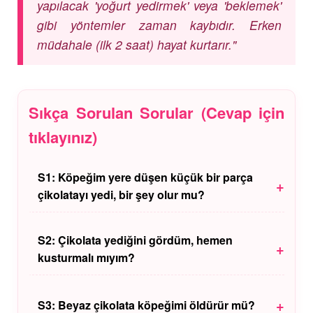
yapılacak 'yoğurt yedirmek' veya 'beklemek'
gibi yöntemler zaman kaybıdır. Erken
müdahale (ilk 2 saat) hayat kurtarır."
Sıkça Sorulan Sorular (Cevap için
tıklayınız)
S1: Köpeğim yere düşen küçük bir parça
+
çikolatayı yedi, bir şey olur mu?
C1:
Köpeğiniz büyük ırksa (Golden, Labrador vb.)
fındık büyüklüğünde bir parça genellikle ölümcül
S2: Çikolata yediğini gördüm, hemen
+
değildir, sadece mideyi bozabilir. Ancak köpek küçük
kusturmalı mıyım?
ırksa (Chihuahua, Terrier) risk çok daha yüksektir.
C2:
Eğer veterineriniz onay veriyorsa ve yiyeli 1
saati geçmediyse evet. Ancak bilinçsizce
+
S3: Beyaz çikolata köpeğimi öldürür mü?