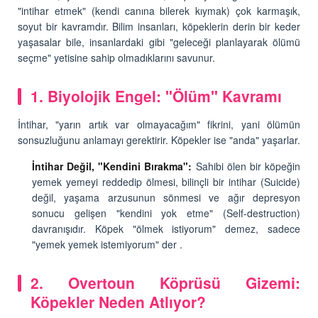
"intihar etmek" (kendi canına bilerek kıymak) çok karmaşık,
soyut bir kavramdır. Bilim insanları, köpeklerin derin bir keder
yaşasalar bile, insanlardaki gibi "geleceği planlayarak ölümü
seçme" yetisine sahip olmadıklarını savunur.
1. Biyolojik Engel: "Ölüm" Kavramı
İntihar, "yarın artık var olmayacağım" fikrini, yani ölümün
sonsuzluğunu anlamayı gerektirir. Köpekler ise "anda" yaşarlar.
İntihar Değil, "Kendini Bırakma":
Sahibi ölen bir köpeğin
yemek yemeyi reddedip ölmesi, bilinçli bir intihar (Suicide)
değil, yaşama arzusunun sönmesi ve ağır depresyon
sonucu gelişen "kendini yok etme" (Self-destruction)
davranışıdır. Köpek "ölmek istiyorum" demez, sadece
"yemek yemek istemiyorum" der .
2. Overtoun Köprüsü Gizemi:
Köpekler Neden Atlıyor?