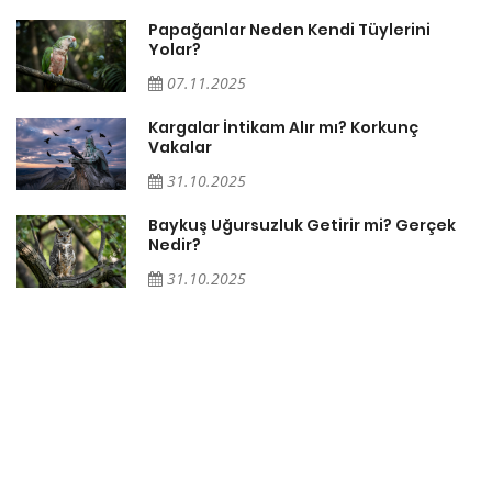
Papağanlar Neden Kendi Tüylerini
Yolar?
07.11.2025
Söz
Kargalar İntikam Alır mı? Korkunç
Vakalar
31.10.2025
Baykuş Uğursuzluk Getirir mi? Gerçek
Nedir?
31.10.2025