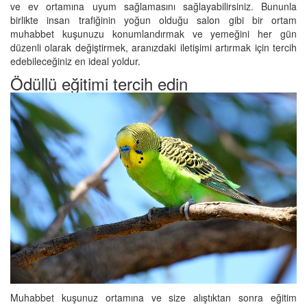
ve ev ortamına uyum sağlamasını sağlayabilirsiniz. Bununla
birlikte insan trafiğinin yoğun olduğu salon gibi bir ortam
muhabbet kuşunuzu konumlandırmak ve yemeğini her gün
düzenli olarak değiştirmek, aranızdaki iletişimi artırmak için tercih
edebileceğiniz en ideal yoldur.
Ödüllü eğitimi tercih edin
Muhabbet kuşunuz ortamına ve size alıştıktan sonra eğitim