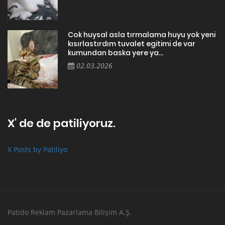
Cok huysal asla tırmalama huyu yok yeni
kısırlastırdım tuvalet egitimi de var
kumundan baska yere ya...
02.03.2026
X' de de patiliyoruz.
X Posts by Patiliyo
Patido Reklam Pazarlama Bilişim A.Ş.