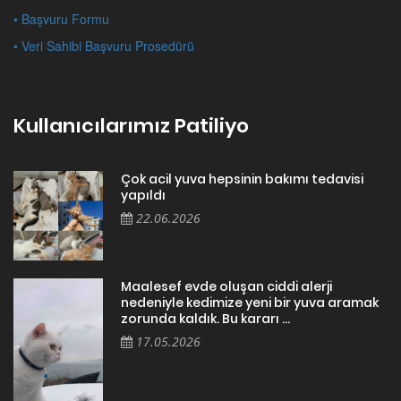
• Başvuru Formu
• Veri Sahibi Başvuru Prosedürü
Kullanıcılarımız Patiliyo
Çok acil yuva hepsinin bakımı tedavisi
yapıldı
22.06.2026
Maalesef evde oluşan ciddi alerji
nedeniyle kedimize yeni bir yuva aramak
zorunda kaldık. Bu kararı ...
17.05.2026