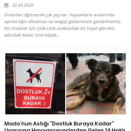
22.05.2020
Onlardan öğrenecek çok şey var. Hayvanların aralarında
ayrımcılığın olmaması ve sevgiyi gözlerimizle görebilmemiz,
biz insanlar için çook çook uzaklardaki bir hayal gibi.Rex
adındaki boxer cinsi köpek...
Mado’nun Astığı “Dostluk Buraya Kadar”
Uyarısına Hayvanseverlerden Gelen 14 Haklı