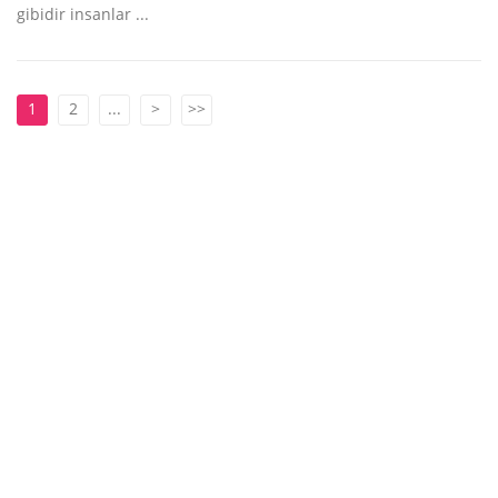
gibidir insanlar ...
1
2
...
>
>>