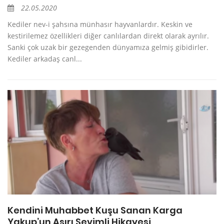
22.05.2020
Kediler nev-i şahsına münhasır hayvanlardır. Keskin ve
kestirilemez özellikleri diğer canlılardan direkt olarak ayrılır.
Sanki çok uzak bir gezegenden dünyamıza gelmiş gibidirler.
Kediler arkadaş canl...
Kendini Muhabbet Kuşu Sanan Karga
Yakup’un Aşırı Sevimli Hikayesi