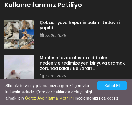
Kullanıcılarımız Patiliyo
Çok acil yuva hepsinin bakımı tedavisi
yapıldı
22.06.2026
Maalesef evde oluşan ciddi alerji
nedeniyle kedimize yeni bir yuva aramak
zorunda kaldık. Bu kararı ...
17.05.2026
Sitemizde ve uygulamamızda gerekli çerezler
Kabul Et
kullanılmaktadır. Çerezler hakkında detaylı bilgi
almak için
Çerez Aydınlatma Metni’ni
incelemenizi rica ederiz.
Cok huysal asla tırmalama huyu yok yeni
kısırlastırdım tuvalet egitimi de var
kumundan baska yere ya...