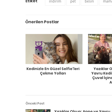
Etiket
indirim
pet
besin
mam
Önerilen Postlar
Kedinizle En Güzel Selfie'leri
Yazıklar 
Çekme Yolları
Yavru Kedil
Çuval İçin
A
Önceki Post
Yazıklar Olsun: Anne ve Yavru