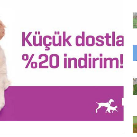
22.05.2020
ir Deri Bir
Terk Edildikten Sonra Bir Deri Bir
inizi
Kemik Kalan Köpeğin İçinizi
Isıtacak Değişimi
31.05.2020
en Ruh Eşi
Uçma Yetisini Kaybeden Ruh Eşi
Her Yıl
Malena’yı Görmek İçin Her Yıl
k
13.000 Km Uçan Leylek
22.05.2020
op'a
Sokak Köpeğini Petshop'a
ve
Götüren, Dokunduğu ve
ın Alan
Kokladığı Her Şeyi Satın Alan
Güzel İnsan
22.05.2020
 Baykuşun
Nehirde Can Çekişen Baykuşun
am ve
Hayatını Kurtaran Adam ve
Aldığı Teşekkür