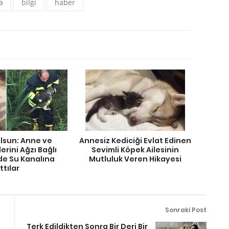
a
bilgi
haber
Olsun: Anne ve
Annesiz Kediciği Evlat Edinen
erini Ağzı Bağlı
Sevimli Köpek Ailesinin
de Su Kanalına
Mutluluk Veren Hikayesi
ttılar
Sonraki Post
Terk Edildikten Sonra Bir Deri Bir