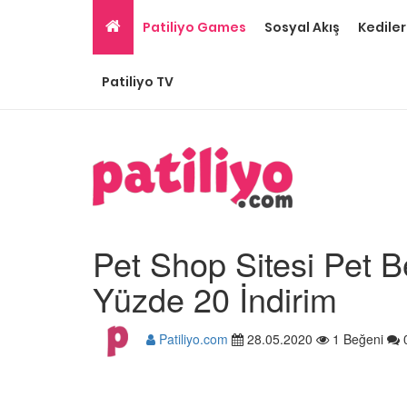
Patiliyo Games
Sosyal Akış
Kediler
Patiliyo TV
Pet Shop Sitesi Pet B
Yüzde 20 İndirim
Patiliyo.com
28.05.2020
1 Beğeni
Hayatını Kurtaran Kurt
Onu Sahiplendiğine
İnanamayan Yavru Pit