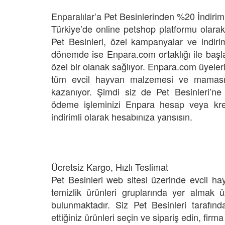
Papağanın Ölümü İle İlg
Enparalılar’a Pet Besinlerinden %20 İndirim
ak Hareket: Müge Anlı
Açıklama Geldi
öpeğin Haczedilmesine
Türkiye’de online petshop platformu olarak 
22.05.2020
lmadı
Pet Besinleri, özel kampanyalar ve indiriml
20
MasterChef Programı 
dönemde ise Enpara.com ortaklığı ile başla
Tanınan Murat Özdemi
özel bir olanak sağlıyor. Enpara.com üyeleri
dya Fenomeni Olan 12
Papağan İşkence Vid
tüm evcil hayvan malzemesi ve maması i
 Boo Melek Oldu
22.05.2020
kazanıyor. Şimdi siz de Pet Besinleri’ne 
20
ödeme işleminizi Enpara hesap veya kredi
indirimli olarak hesabınıza yansısın.
Ücretsiz Kargo, Hızlı Teslimat
Pet Besinleri web sitesi üzerinde evcil ha
temizlik ürünleri gruplarında yer almak
bulunmaktadır. Siz Pet Besinleri tarafı
ettiğiniz ürünleri seçin ve sipariş edin, firm