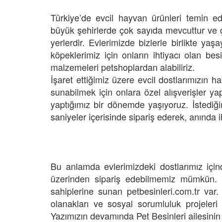
27.05.2020
Türkiye’de evcil hayvan ürünleri temin ed
büyük şehirlerde çok sayıda mevcuttur ve
yerlerdir. Evlerimizde bizlerle birlikte y
köpeklerimiz için onların ihtiyacı olan besin
malzemeleri petshoplardan alabiliriz.
’a Sahnede Eşlik
Çamura Bulanmış Tilki
İşaret ettiğimiz üzere evcil dostlarımızın h
m Sokak Köpeğini
Döndüren İnsanlar ve İ
er
Son Hali
sunabilmek için onlara özel alışverişler yap
20
yaptığımız bir dönemde yaşıyoruz. İstediği
22.05.2020
saniyeler içerisinde sipariş ederek, anında 
yan Tekerlekleri
Kimselerin İstemediği
vanları İçin Yatağa
Sahiplenip Onun Haya
zel Kalpli Genç
Değiştiren Yüreği Gü
20
26.05.2020
Bu anlamda evlerimizdeki dostlarımız için
nt Yardım Elini
Canavar Diye İlan Edi
üzerinden sipariş edebilmemiz mümkün. T
nkırı’da Kanyona
Kedinin Muhteşem H
sahiplerine sunan petbesinleri.com.tr var. 
ek 5 Gündür
Dönüş Hikayesi
olanakları ve sosyal sorumluluk projeleri 
ya Bekliyor
26.05.2020
Yazımızın devamında Pet Besinleri ailesinin 
20