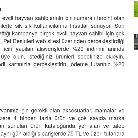
ili İlk
Köpekler İçin Ev Yaptı
!
22.05.2020
evcil hayvan sahiplerinin bir numaralı tercihi olan
erle sık sık kullanıcılarına fırsatlar sunuyor. Son
Yazık Çok Yazık: Japonya,
İle
Uğruna 650 Bin Ağaç Kesilen
ttığı kampanya birçok evcil hayvan sahibi için çok
r’in
Sinop Nükleer Santralinden
, Pet Besinleri web sitesi üzerinden gerçekleştirdiği
eosu
Vazgeçti
çin yapılan alışverişlerde %20 indirimi anında
22.05.2020
üye olun, istediğiniz ürünleri sepetinize ekleyin,
 kartınızla gerçekleştirin, ödeme tutarınız %20
yvanınız için gerekli olan aksesuarlar, mamalar ve
 üzere 4 binden fazla ürün ve çok sayıda marka
ndan sunulan ürün kataloğunda yer alan ve talep
a aynı gün aldığı siparişlerde 75 TL ve üzeri tutarlara