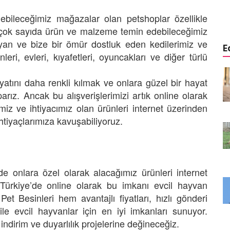
27.05.2020
ebileceğimiz mağazalar olan petshoplar özellikle
 çok sayıda ürün ve malzeme temin edebileceğimiz
aşayan ve bize bir ömür dostluk eden kedilerimiz ve
E
leri, evleri, kıyafetleri, oyuncakları ve diğer türlü
yi Hayata
Kanalizasyon İçinde Yaralı
ayatını daha renkli kılmak ve onlara güzel bir hayat
ç Isıtan
Halde Bulunan Yavru Köpeğin
Hayata Tutunma Hikayesi
arız. Ancak bu alışverişlerimizi artık online olarak
miz ve ihtiyacımız olan ürünleri internet üzerinden
22.05.2020
ihtiyaçlarımıza kavuşabiliyoruz.
 Kediyi
Evsiz Adamı Hastane Kapısında
tını
Bekleyen Vefakar Köpekler
zel Adam
22.05.2020
de onlara özel olarak alacağımız ürünleri internet
Yakılarak Öldürülmüş Halde
len Yavru
Bulunan Yavru Kedinin Hüzün
ürkiye’de online olarak bu imkanı evcil hayvan
ayata
Dolu Hikayesi
Pet Besinleri hem avantajlı fiyatları, hızlı gönderi
22.05.2020
ile evcil hayvanlar için en iyi imkanları sunuyor.
indirim ve duyarlılık projelerine değineceğiz.
Üniversite Öğrencileri Kedi ve