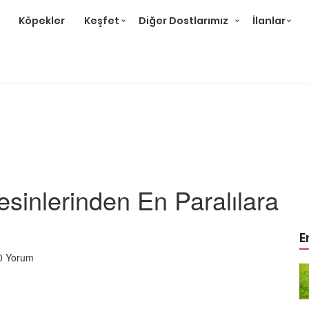
Köpekler
Keşfet
Diğer Dostlarımız
İlanlar
esinlerinden En Paralılara
E
0 Yorum
arıcısının
Hayatını Kurtaran Kurtarıcısının
Onu Sahiplendiğine
bull
İnanamayan Yavru Pitbull