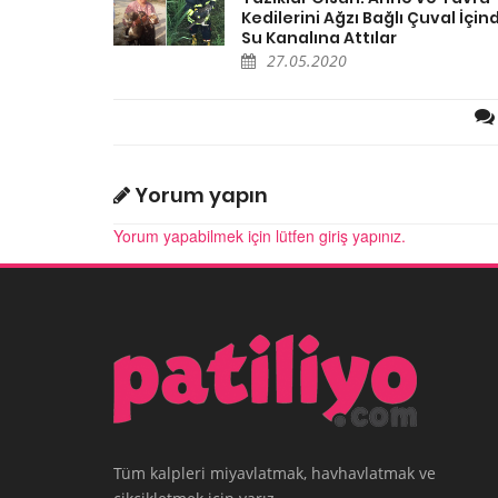
Kedilerini Ağzı Bağlı Çuval İçin
Su Kanalına Attılar
27.05.2020
Yorum yapın
Yorum yapabilmek için lütfen giriş yapınız.
Tüm kalpleri miyavlatmak, havhavlatmak ve