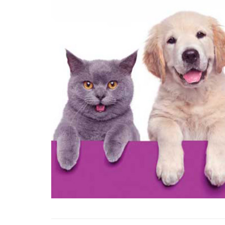
22.05.2020
Terk Edildikten Sonra B
Kemik Kalan Köpeğin İç
Isıtacak Değişimi
31.05.2020
Uçma Yetisini Kaybed
Malena’yı Görmek İçin 
13.000 Km Uçan Leyle
22.05.2020
Sokak Köpeğini Petsh
Götüren, Dokunduğu 
Kokladığı Her Şeyi Sat
Güzel İnsan
22.05.2020
Nehirde Can Çekişen
Hayatını Kurtaran Ad
Aldığı Teşekkür