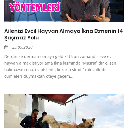
Ailenizi Evcil Hayvan Almaya İkna Etmenin 14
Şaşmaz Yolu
23.05.2020
Derdinize derman olmaya geldik! Uzun zamandır eve evcil
hayvan almak istiyor ama ikna kısmında “Masraflıdır o, sen
bakmazsın ona, ev pislenir, kokar o şimdi” minvalinde
cümleleri duymaktan öteye geçem...