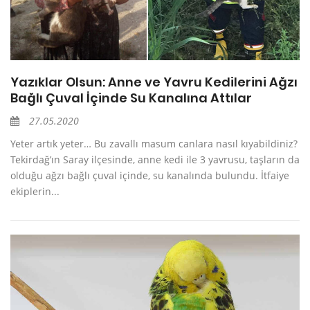
Yazıklar Olsun: Anne ve Yavru Kedilerini Ağzı
Bağlı Çuval İçinde Su Kanalına Attılar
27.05.2020
Yeter artık yeter… Bu zavallı masum canlara nasıl kıyabildiniz?
Tekirdağ’ın Saray ilçesinde, anne kedi ile 3 yavrusu, taşların da
olduğu ağzı bağlı çuval içinde, su kanalında bulundu. İtfaiye
ekiplerin...