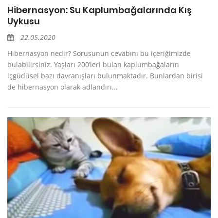
Hibernasyon: Su Kaplumbağalarında Kış
Uykusu
22.05.2020
Hibernasyon nedir? Sorusunun cevabını bu içeriğimizde
bulabilirsiniz. Yaşları 200’leri bulan kaplumbağaların
içgüdüsel bazı davranışları bulunmaktadır. Bunlardan birisi
de hibernasyon olarak adlandırı...