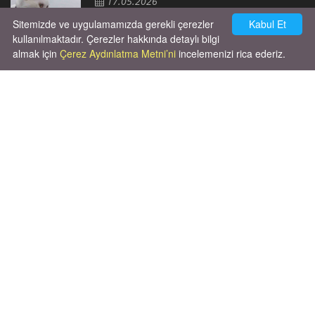
17.05.2026
Sitemizde ve uygulamamızda gerekli çerezler
Kabul Et
kullanılmaktadır. Çerezler hakkında detaylı bilgi
almak için
Çerez Aydınlatma Metni’ni
incelemenizi rica ederiz.
Cok huysal asla tırmalama huyu yok yeni
kısırlastırdım tuvalet egitimi de var
kumundan baska yere ya...
02.03.2026
X' de de patiliyoruz.
X Posts by Patiliyo