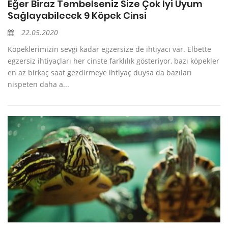
Eğer Biraz Tembelseniz Size Çok İyi Uyum
Sağlayabilecek 9 Köpek Cinsi
22.05.2020
Köpeklerimizin sevgi kadar egzersize de ihtiyacı var. Elbette
egzersiz ihtiyaçları her cinste farklılık gösteriyor, bazı köpekler
en az birkaç saat gezdirmeye ihtiyaç duysa da bazıları
nispeten daha a...