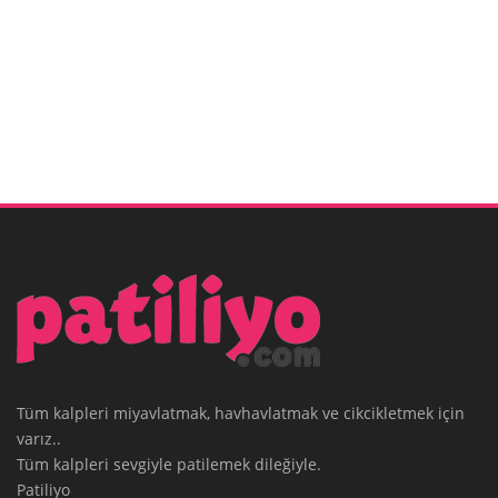
Tüm kalpleri miyavlatmak, havhavlatmak ve cikcikletmek için
varız..
Tüm kalpleri sevgiyle patilemek dileğiyle.
Patiliyo