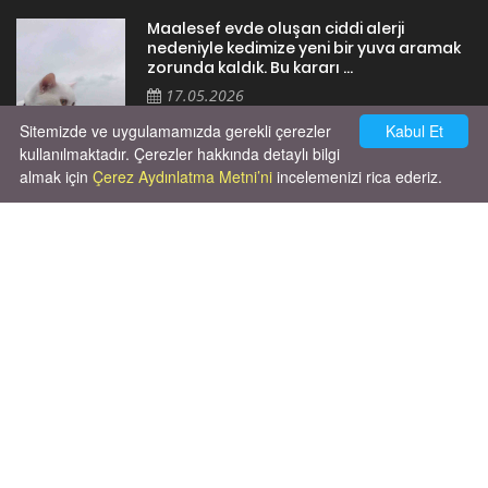
Maalesef evde oluşan ciddi alerji
nedeniyle kedimize yeni bir yuva aramak
zorunda kaldık. Bu kararı ...
17.05.2026
Sitemizde ve uygulamamızda gerekli çerezler
Kabul Et
kullanılmaktadır. Çerezler hakkında detaylı bilgi
almak için
Çerez Aydınlatma Metni’ni
incelemenizi rica ederiz.
Cok huysal asla tırmalama huyu yok yeni
kısırlastırdım tuvalet egitimi de var
kumundan baska yere ya...
02.03.2026
X' de de patiliyoruz.