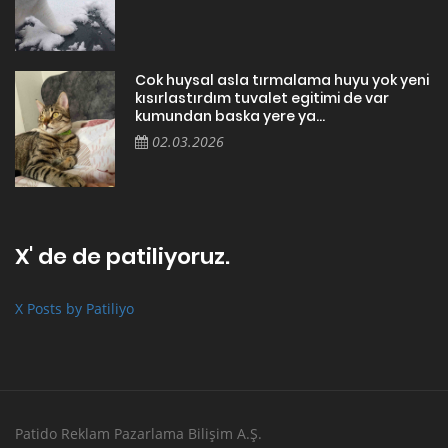
Cok huysal asla tırmalama huyu yok yeni
kısırlastırdım tuvalet egitimi de var
kumundan baska yere ya...
02.03.2026
X' de de patiliyoruz.
X Posts by Patiliyo
Patido Reklam Pazarlama Bilişim A.Ş.