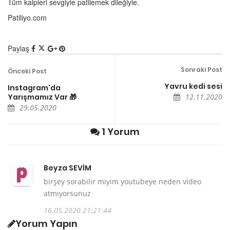
Tüm kalpleri sevgiyle patilemek dileğiyle.
Patiliyo.com
Paylaş
Sonraki Post
Önceki Post
Yavru kedi sesi
Instagram'da
Yarışmamız Var 🎁
12.11.2020
29.05.2020
1 Yorum
Beyza SEVİM
birşey sorabilir miyim youtubeye neden video
atmıyorsunuz
16.05.2020 21:21:44
Yorum Yapın