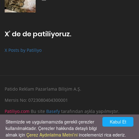
X' de de patiliyoruz.
X Posts by Patiliyo
Patido Reklam Pazarlama Bilişim A.Ş.
Mersis No: 0723080404300001
Patiliyo.com
Bu site
Basefy
tarafından aşkla yapılmıştır.
Sitemizde ve uygulamamızda gerekli çerezler
Kabul Et
Reklam Verin
Bize Yazın
kullanılmaktadır. Çerezler hakkında detaylı bilgi
almak için
Çerez Aydınlatma Metni’ni
incelemenizi rica ederiz.