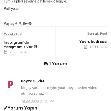
Tüm kalpleri sevgiyle patilemek dileğiyle.
Patiliyo.com
Paylaş
Sonraki Post
Önceki Post
Yavru kedi sesi
Instagram'da
Yarışmamız Var 🎁
12.11.2020
29.05.2020
1 Yorum
Beyza SEVİM
birşey sorabilir miyim youtubeye neden video
atmıyorsunuz
16.05.2020 21:21:44
Yorum Yapın