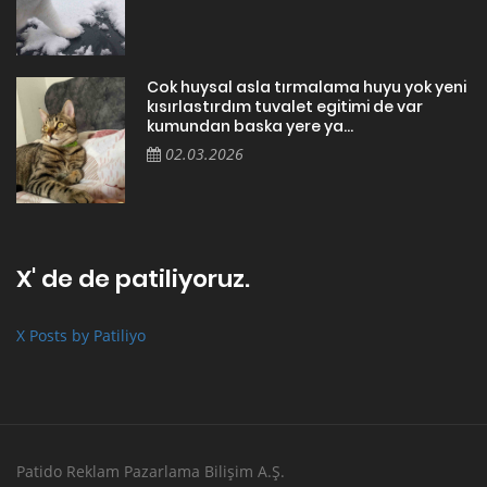
Cok huysal asla tırmalama huyu yok yeni
kısırlastırdım tuvalet egitimi de var
kumundan baska yere ya...
02.03.2026
X' de de patiliyoruz.
X Posts by Patiliyo
Patido Reklam Pazarlama Bilişim A.Ş.