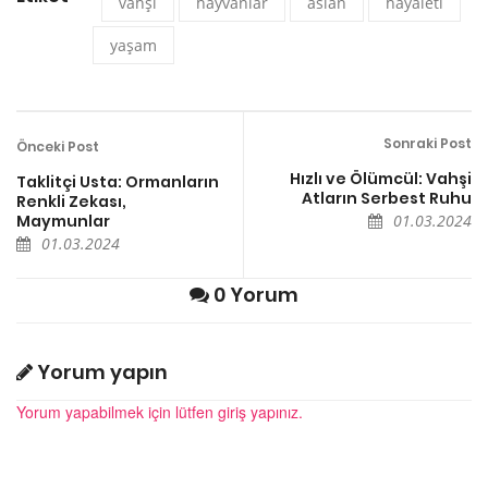
vahşi
hayvanlar
aslan
hayaleti
yaşam
Sonraki Post
Önceki Post
Hızlı ve Ölümcül: Vahşi
Taklitçi Usta: Ormanların
Atların Serbest Ruhu
Renkli Zekası,
Maymunlar
01.03.2024
01.03.2024
0 Yorum
Yorum yapın
Yorum yapabilmek için lütfen giriş yapınız.