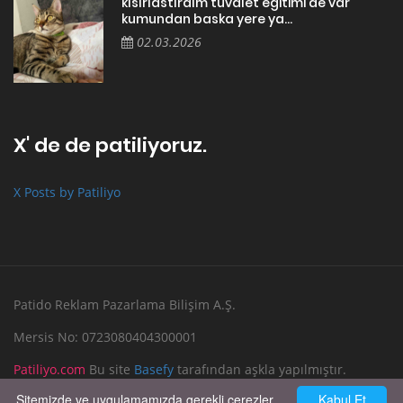
kısırlastırdım tuvalet egitimi de var
kumundan baska yere ya...
02.03.2026
X' de de patiliyoruz.
X Posts by Patiliyo
Patido Reklam Pazarlama Bilişim A.Ş.
Mersis No: 0723080404300001
Patiliyo.com
Bu site
Basefy
tarafından aşkla yapılmıştır.
Sitemizde ve uygulamamızda gerekli çerezler
Kabul Et
Reklam Verin
Bize Yazın