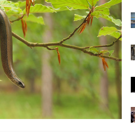
22.05.2020
rının
Afrika'nın Su Topraklarının
amlar ve
Gücü: Nil Atı, Hipopotamlar ve
Krokodiller
16.03.2024
ları,
Kaplanlar: Yaşam Alanları,
ları
Özellikleri ve Davranışları
Hakkında 16 Bilgi
23.05.2020
ar ve
Gece Avcıları: Baykuşlar ve
Yarasa Türleri
07.11.2023
koturizm
Vahşi Hayvanlar ve Ekoturizm
İlişkisi
18.11.2023