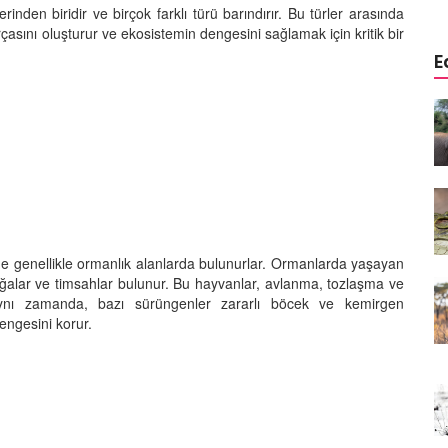
nden biridir ve birçok farklı türü barındırır. Bu türler arasında
asını oluşturur ve ekosistemin dengesini sağlamak için kritik bir
E
isineğin
Vaşaklar: Ormanlık ve dağlık
bölgelerde yaşayan vaşaklar
21.02.2024
 Atların
Zebra: Afrika savanlarının renkli
figürlerinden biri olan zebra
20.02.2024
rde genellikle ormanlık alanlarda bulunurlar. Ormanlarda yaşayan
ağalar ve timsahlar bulunur. Bu hayvanlar, avlanma, tozlaşma ve
eoparın
Kurtköpekleri: Sosyal yapıları
 Aynı zamanda, bazı sürüngenler zararlı böcek ve kemirgen
m
ve avlanma stratejileriyle
tanınan kurtköpekler
engesini korur.
20.02.2024
rın Renkli
Goriller: İnsanlara benzer
davranışlar sergileyen goriller
20.02.2024