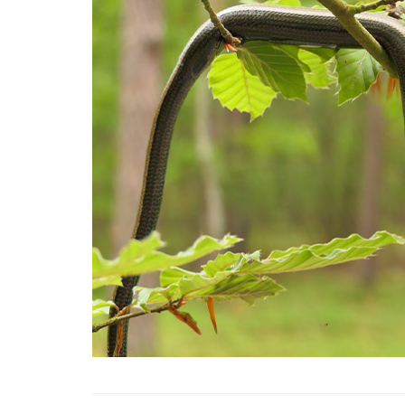
22.05.2020
Afrika'nın Su Toprakla
Gücü: Nil Atı, Hipopot
Krokodiller
16.03.2024
Kaplanlar: Yaşam Alan
Özellikleri ve Davranış
Hakkında 16 Bilgi
23.05.2020
Gece Avcıları: Baykuşl
Yarasa Türleri
07.11.2023
Vahşi Hayvanlar ve E
İlişkisi
18.11.2023