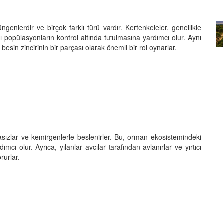
ın eşsiz
ar
Parslar: Hızlı ve atletik olan
parslar
enlerdir ve birçok farklı türü vardır. Kertenkeleler, genellikle
ı popülasyonların kontrol altında tutulmasına yardımcı olur. Aynı
20.02.2024
besin zincirinin bir parçası olarak önemli bir rol oynarlar.
sızlar ve kemirgenlerle beslenirler. Bu, orman ekosistemindeki
mcı olur. Ayrıca, yılanlar avcılar tarafından avlanırlar ve yırtıcı
rurlar.