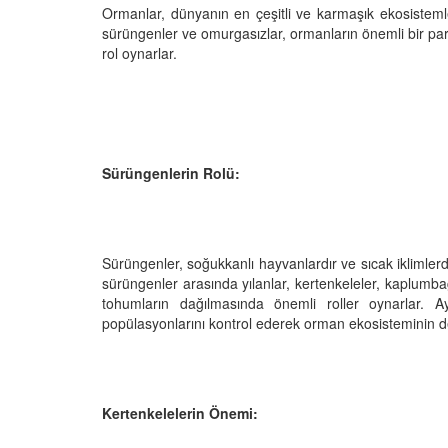
Ormanlar, dünyanın en çeşitli ve karmaşık ekosistemleri
sürüngenler ve omurgasızlar, ormanların önemli bir parç
rol oynarlar.
 Devasa Canavarları:
Pire Yırtıcısı: Dişi Sivr
opotamların Doğal
Doğal Mücadelesi
rı
01.03.2024
Sürüngenlerin Rolü:
24
Hızlı ve Ölümcül: Vahşi
Hızlı Ayakları:
Serbest Ruhu
r ve Antiloplar
01.03.2024
Sürüngenler, soğukkanlı hayvanlardır ve sıcak iklimle
24
sürüngenler arasında yılanlar, kertenkeleler, kaplumb
Aslanların Hayaleti: L
tohumların dağılmasında önemli roller oynarlar.
 Su Topraklarının
Maskesi Altında Yaşa
Atı, Hipopotamlar ve
popülasyonlarını kontrol ederek orman ekosisteminin d
01.03.2024
r
24
Taklitçi Usta: Ormanla
Zekası, Maymunlar
Dikenli Sakinleri: Çöl
Kertenkelelerin Önemi:
01.03.2024
Timsahlar ve Akrepler