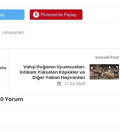
laş
Pinterest'de Paylaş
canavarları
Sonraki Post
Vahşi Doğanın Uyumsuzları:
vru
İntikam Yükselen Köpekler ve
Diğer Yaban Hayvanları
17.03.2024
0 Yorum