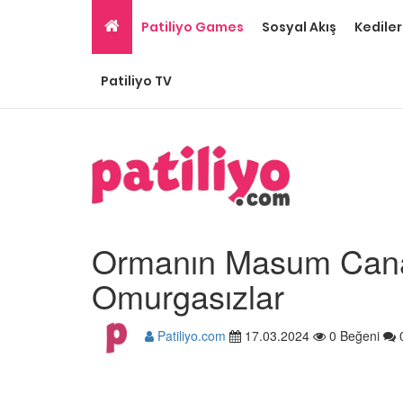
Patiliyo Games
Sosyal Akış
Kediler
Patiliyo TV
Ormanın Masum Canav
Omurgasızlar
Patiliyo.com
17.03.2024
0 Beğeni
Puma Hayvanı Özellikl
Davranışları ve Yaşam
İle İlgili 14 Bilgi