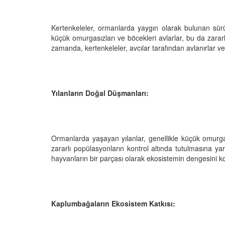
24
Koalalar: Avustralya'n
yaratıkları olan koalal
hri'nin Gizemli
Kertenkeleler, ormanlarda yaygın olarak bulunan sürüng
21.02.2024
Piranalar, Yılanlar ve
küçük omurgasızları ve böcekleri avlarlar, bu da zararl
arı
zamanda, kertenkeleler, avcılar tarafından avlanırlar ve 
24
Yılanların Doğal Düşmanları:
Ormanlarda yaşayan yılanlar, genellikle küçük omurga
zararlı popülasyonların kontrol altında tutulmasına yardı
hayvanların bir parçası olarak ekosistemin dengesini ko
Kaplumbağaların Ekosistem Katkısı: