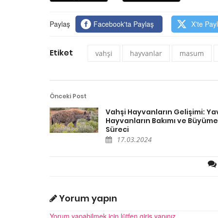
Paylaş
Facebook'ta Paylaş
X'te Pay
Etiket
vahşi
hayvanlar
masum
Önceki Post
Vahşi Hayvanların Gelişimi: Ya
Hayvanların Bakımı ve Büyüme
Süreci
17.03.2024
Yorum yapın
Yorum yapabilmek için lütfen giriş yapınız.