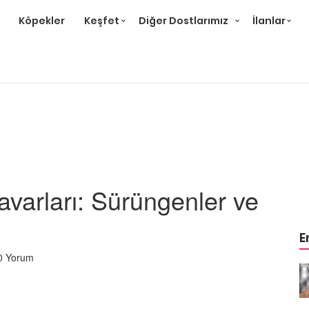
Köpekler
Keşfet
Diğer Dostlarımız
İlanlar
arları: Sürüngenler ve
E
0 Yorum
eri,
Puma Hayvanı Özellikleri,
 Alanları
Davranışları ve Yaşam Alanları
İle İlgili 14 Bilgi