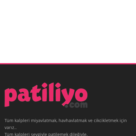
Tüm kalpleri miyavlatmak, havhavlatmak ve cikcikletmek için
varız..
Tüm kalpleri sevgiyle patilemek dileğiyle.