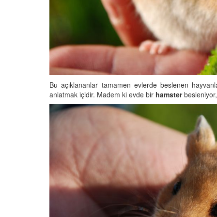
11.12.2023
a Türleri: Kara ve Su
alarının Farkları
Yılanların Yılan Zehir
Mekanizmaları
23
11.12.2023
Bu açıklananlar tamamen evlerde beslenen hayvanlar
anlatmak içidir. Madem ki evde bir
hamster
besleniyor