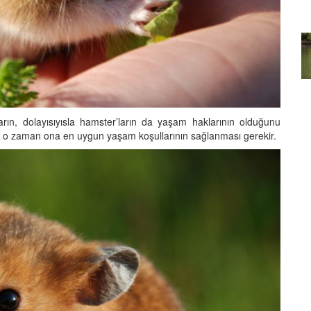
Günsonu Dinlenmesi:
Sürüngenlerin Güvenli Barınma
ve Uyuma Alanları
i Üretme
21.11.2023
ın, dolayısıyısla hamster’ların da yaşam haklarının olduğunu
, o zaman ona en uygun yaşam koşullarının sağlanması gerekir.