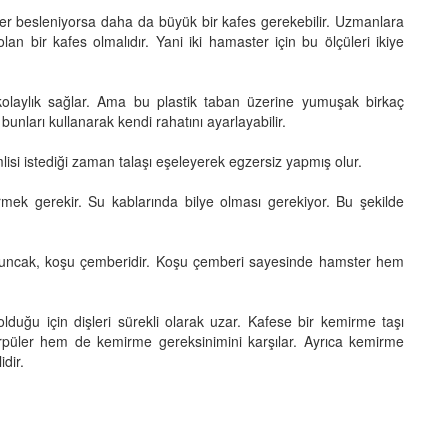
er besleniyorsa daha da büyük bir kafes gerekebilir. Uzmanlara
 bir kafes olmalıdır. Yani iki hamaster için bu ölçüleri ikiye
 kolaylık sağlar. Ama bu plastik taban üzerine yumuşak birkaç
nları kullanarak kendi rahatını ayarlayabilir.
si istediği zaman talaşı eşeleyerek egzersiz yapmış olur.
k gerekir. Su kablarında bilye olması gerekiyor. Bu şekilde
uncak, koşu çemberidir. Koşu çemberi sayesinde hamster hem
duğu için dişleri sürekli olarak uzar. Kafese bir kemirme taşı
örpüler hem de kemirme gereksinimini karşılar. Ayrıca kemirme
dir.