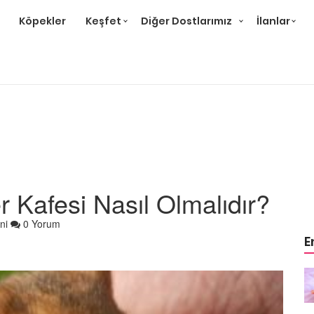
Köpekler
Keşfet
Diğer Dostlarımız
İlanlar
 Kafesi Nasıl Olmalıdır?
ni
0 Yorum
E
?
Hamster Kaç Yıl Yaşar?
22.05.2020