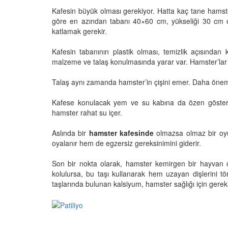
Kafesin büyük olması gerekiyor. Hatta kaç tane hamst
göre en azından tabanı 40×60 cm, yükseliği 30 cm olan
katlamak gerekir.
Kafesin tabanının plastik olması, temizlik açısından
malzeme ve talaş konulmasında yarar var. Hamster’lar bu
Talaş aynı zamanda hamster’in çişini emer. Daha önemli
Kafese konulacak yem ve su kabına da özen gösterme
hamster rahat su içer.
Aslında bir
hamster kafesinde
olmazsa olmaz bir oy
oyalanır hem de egzersiz gereksinimini giderir.
Son bir nokta olarak, hamster kemirgen bir hayvan ol
kolulursa, bu taşı kullanarak hem uzayan dişlerini t
taşlarında bulunan kalsiyum, hamster sağlığı için gerekli