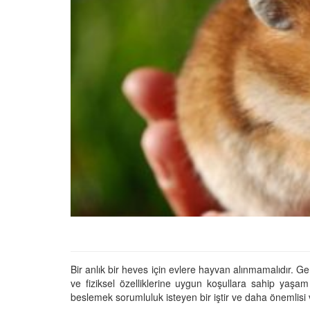
Kertenkele Bakımı: Ev
Muhteşem Kertenkel
Arkadaşınızı Yetiştirin
21.12.2023
Cevaplıyoruz: Hamste
Yer?
22.05.2020
Kertenkele Türlerinin 
Uykusu ve Uyanıklığı
11.12.2023
Kaplumbağa Türleri: K
Kaplumbağalarının Far
Bir anlık bir heves için evlere hayvan alınmamalıdır. G
21.12.2023
ve fiziksel özelliklerine uygun koşullara sahip yaşam 
beslemek sorumluluk isteyen bir iştir ve daha önemlisi 