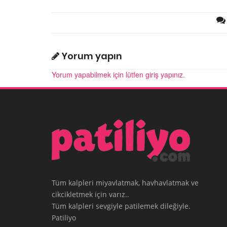
Yorum yapın
Yorum yapabilmek için lütfen giriş yapınız.
Tüm kalpleri miyavlatmak, havhavlatmak ve
cikcikletmek için varız..
Tüm kalpleri sevgiyle patilemek dileğiyle.
Patiliyo