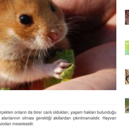
de
Kertenkele Bakımı: Evde
e
Muhteşem Kertenkele
Arkadaşınızı Yetiştirin
21.12.2023
rlar Ne
Cevaplıyoruz: Hamsterlar Ne
Yer?
22.05.2020
Kış
Kertenkele Türlerinin Kış
Uykusu ve Uyanıklığı
11.12.2023
ara ve Su
Kaplumbağa Türleri: Kara ve Su
kları
Kaplumbağalarının Farkları
erçekten onların da birer canlı oldukları, yaşam hakları bulunduğu
21.12.2023
alanlarının olması gerektiği akıllardan çıkırılmamalıdır. Hayvan
vicdan meselesidir.