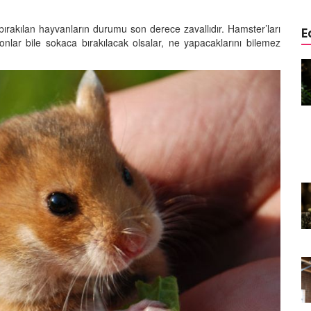
ırakılan hayvanların durumu son derece zavallıdır. Hamster’ları
E
nlar bile sokaca bırakılacak olsalar, ne yapacaklarını bilemez
de
Timsahların Çene Gücü ve
e
Avcılara Karşı Savunma
11.12.2023
Tropikal İklimlerde Yaşayan
Sürüngen Türleri
ç
11.12.2023
Sürüngenlerin Doğal Tehditlere
Karşı Adaptasyonları
Kış
11.12.2023
Zehirli Yılan Türleri ve Zehirin Av
Üzerindeki Etkisi
Dev
10.12.2023
lenme