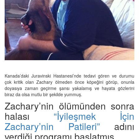
Kanada’daki Juravinski Hastanesi’nde tedavi gören ve durumu
çok kritik olan Zachary ölmeden önce köpeğini görüp, onunla
doyasıya zaman geçirme şansı yakalamış ve hayata gözlerini
biraz da olsa mutlu bir şekilde yummuş.
Zachary’nin ölümünden sonra
halası
“İyileşmek İçin
Zachary’nin Patileri”
adını
verdiği programı başlatmış