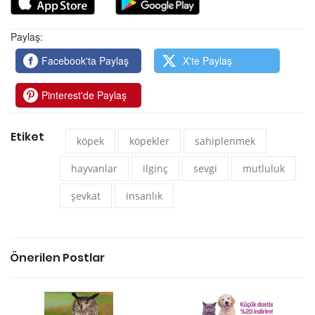
Paylaş:
Facebook'ta Paylaş
X'te Paylaş
Pinterest'de Paylaş
Etiket
köpek
köpekler
sahiplenmek
hayvanlar
ilginç
sevgi
mutluluk
şevkat
insanlık
Önerilen Postlar