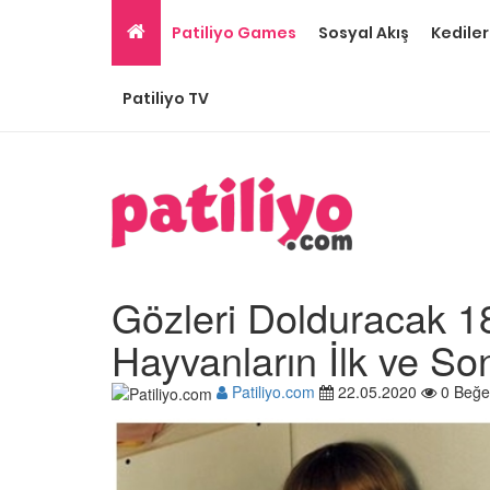
Patiliyo Games
Sosyal Akış
Kediler
Patiliyo TV
Gözleri Dolduracak 18
Hayvanların İlk ve Son
Patiliyo.com
22.05.2020
0 Beğe
Hayatını Kurtaran Kurt
Onu Sahiplendiğine
İnanamayan Yavru Pit