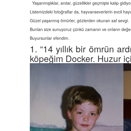
27.05.2020
Yaşanmışlıklar, anılar, güzellikler geçmişte kalıp gidiy
Listemizdeki fotoğraflar da, hayvanseverlerin evcil hayvan
Güzel yaşanmış ömürler, gözlerden okunan saf sevgi.
Bunları size sunuyoruz çünkü zamanın ve onların değerin
Buyursunlar efendim.
’a Sahnede Eşlik
Çamura Bulanmış Tilki
1. “14 yıllık bir ömrün a
m Sokak Köpeğini
Döndüren İnsanlar ve İ
er
Son Hali
köpeğim Docker. Huzur i
20
22.05.2020
yan Tekerlekleri
Kimselerin İstemediği
vanları İçin Yatağa
Sahiplenip Onun Haya
zel Kalpli Genç
Değiştiren Yüreği Gü
20
26.05.2020
nt Yardım Elini
Canavar Diye İlan Edi
nkırı’da Kanyona
Kedinin Muhteşem H
ek 5 Gündür
Dönüş Hikayesi
ya Bekliyor
26.05.2020
20