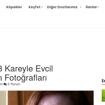
Köpekler
Keşfet
Diğer Dostlarımız
İlanlar
 Kareyle Evcil
 Fotoğrafları
E
ni
0 Yorum
arıcısının
Hayatını Kurtaran Kurtarıcısının
Onu Sahiplendiğine
bull
İnanamayan Yavru Pitbull