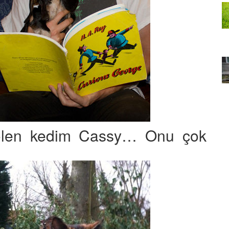
ili İlk
Köpekler İçin Ev Yaptı
22.05.2020
Yazık Çok Yazık: Japonya,
İle
Uğruna 650 Bin Ağaç Kesilen
r’in
Sinop Nükleer Santralinden
eosu
Vazgeçti
22.05.2020
 ölen kedim Cassy… Onu çok