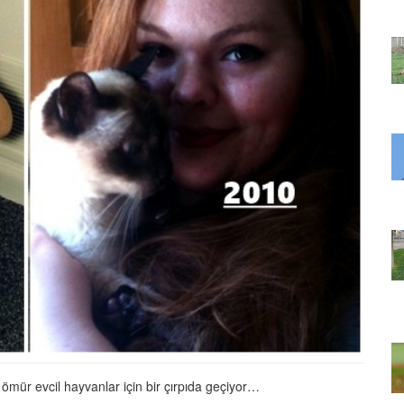
22.05.2020
ir Deri Bir
Terk Edildikten Sonra Bir Deri Bir
inizi
Kemik Kalan Köpeğin İçinizi
Isıtacak Değişimi
31.05.2020
en Ruh Eşi
Uçma Yetisini Kaybeden Ruh Eşi
Her Yıl
Malena’yı Görmek İçin Her Yıl
k
13.000 Km Uçan Leylek
22.05.2020
op'a
Sokak Köpeğini Petshop'a
ve
Götüren, Dokunduğu ve
ın Alan
Kokladığı Her Şeyi Satın Alan
Güzel İnsan
22.05.2020
 Baykuşun
Nehirde Can Çekişen Baykuşun
am ve
Hayatını Kurtaran Adam ve
Aldığı Teşekkür
Bir ömür evcil hayvanlar için bir çırpıda geçiyor…