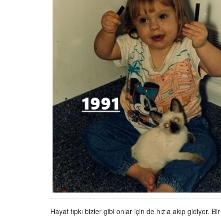
22.05.2020
Terk Edildikten Sonra B
Kemik Kalan Köpeğin İç
Isıtacak Değişimi
31.05.2020
Uçma Yetisini Kaybed
Malena’yı Görmek İçin 
13.000 Km Uçan Leyle
22.05.2020
Sokak Köpeğini Petsh
Götüren, Dokunduğu 
Kokladığı Her Şeyi Sat
Güzel İnsan
22.05.2020
Nehirde Can Çekişen
Hayatını Kurtaran Ad
Aldığı Teşekkür
Hayat tıpkı bizler gibi onlar için de hızla akıp gidiyor. 