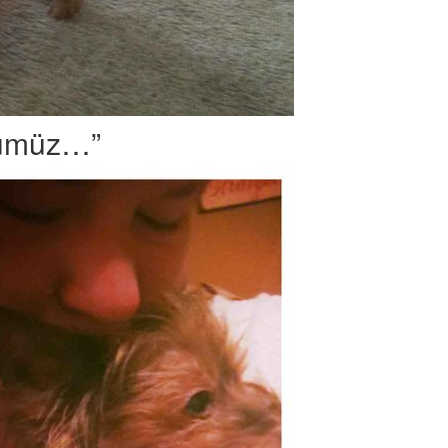
ünümüz…”