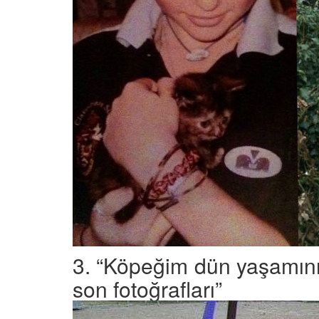
3. “Köpeğim dün yaşamını 
son fotoğrafları”