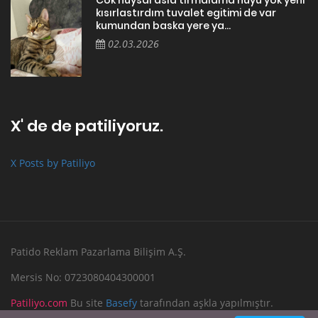
Cok huysal asla tırmalama huyu yok yeni
kısırlastırdım tuvalet egitimi de var
kumundan baska yere ya...
02.03.2026
X' de de patiliyoruz.
X Posts by Patiliyo
Patido Reklam Pazarlama Bilişim A.Ş.
Mersis No: 0723080404300001
Patiliyo.com
Bu site
Basefy
tarafından aşkla yapılmıştır.