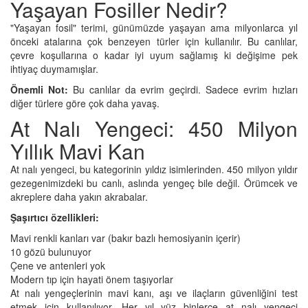
Yaşayan Fosiller Nedir?
"Yaşayan fosil" terimi, günümüzde yaşayan ama milyonlarca yıl
önceki atalarına çok benzeyen türler için kullanılır. Bu canlılar,
çevre koşullarına o kadar iyi uyum sağlamış ki değişime pek
ihtiyaç duymamışlar.
Önemli Not:
Bu canlılar da evrim geçirdi. Sadece evrim hızları
diğer türlere göre çok daha yavaş.
At Nalı Yengeci: 450 Milyon
Yıllık Mavi Kan
At nalı yengeci, bu kategorinin yıldız isimlerinden. 450 milyon yıldır
gezegenimizdeki bu canlı, aslında yengeç bile değil. Örümcek ve
akreplere daha yakın akrabalar.
Şaşırtıcı özellikleri:
Mavi renkli kanları var (bakır bazlı hemosiyanin içerir)
10 gözü bulunuyor
Çene ve antenleri yok
Modern tıp için hayati önem taşıyorlar
At nalı yengeçlerinin mavi kanı, aşı ve ilaçların güvenliğini test
etmek için kullanılıyor. Her yıl yüz binlerce at nalı yengeci