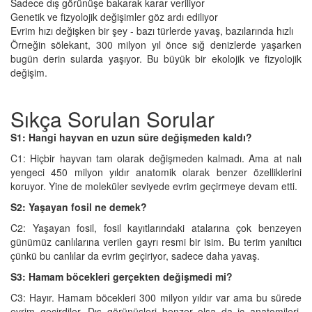
Sadece dış görünüşe bakarak karar veriliyor
Genetik ve fizyolojik değişimler göz ardı ediliyor
Evrim hızı değişken bir şey - bazı türlerde yavaş, bazılarında hızlı
Örneğin sölekant, 300 milyon yıl önce sığ denizlerde yaşarken
bugün derin sularda yaşıyor. Bu büyük bir ekolojik ve fizyolojik
değişim.
Sıkça Sorulan Sorular
S1: Hangi hayvan en uzun süre değişmeden kaldı?
C1: Hiçbir hayvan tam olarak değişmeden kalmadı. Ama at nalı
yengeci 450 milyon yıldır anatomik olarak benzer özelliklerini
koruyor. Yine de moleküler seviyede evrim geçirmeye devam etti.
S2: Yaşayan fosil ne demek?
C2: Yaşayan fosil, fosil kayıtlarındaki atalarına çok benzeyen
günümüz canlılarına verilen gayrı resmi bir isim. Bu terim yanıltıcı
çünkü bu canlılar da evrim geçiriyor, sadece daha yavaş.
S3: Hamam böcekleri gerçekten değişmedi mi?
C3: Hayır. Hamam böcekleri 300 milyon yıldır var ama bu sürede
evrim geçirdiler. Dış görünüşleri benzer olsa da iç anatomileri,