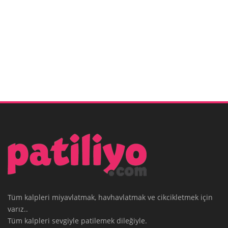
Tüm kalpleri miyavlatmak, havhavlatmak ve cikcikletmek için
varız..
Tüm kalpleri sevgiyle patilemek dileğiyle.