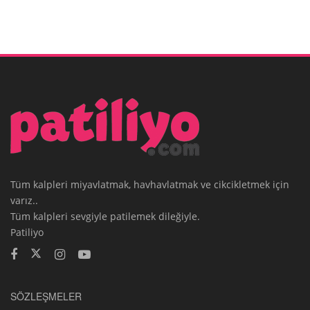
Tüm kalpleri miyavlatmak, havhavlatmak ve cikcikletmek için
varız..
Tüm kalpleri sevgiyle patilemek dileğiyle.
Patiliyo
SÖZLEŞMELER