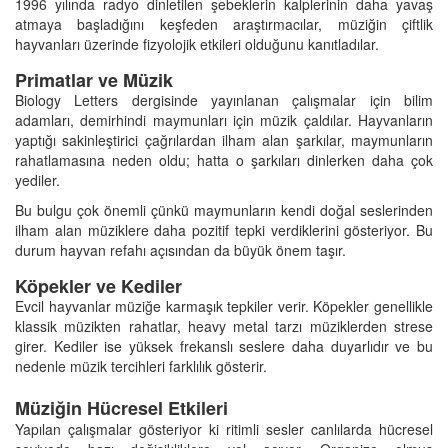
1996 yılında radyo dinletilen şebeklerin kalplerinin daha yavaş
atmaya başladığını keşfeden araştırmacılar, müziğin çiftlik
hayvanları üzerinde fizyolojik etkileri olduğunu kanıtladılar.
Primatlar ve Müzik
Biology Letters dergisinde yayınlanan çalışmalar için bilim
adamları, demirhindi maymunları için müzik çaldılar. Hayvanların
yaptığı sakinleştirici çağrılardan ilham alan şarkılar, maymunların
rahatlamasına neden oldu; hatta o şarkıları dinlerken daha çok
yediler.
Bu bulgu çok önemli çünkü maymunların kendi doğal seslerinden
ilham alan müziklere daha pozitif tepki verdiklerini gösteriyor. Bu
durum hayvan refahı açısından da büyük önem taşır.
Köpekler ve Kediler
Evcil hayvanlar müziğe karmaşık tepkiler verir. Köpekler genellikle
klassik müzikten rahatlar, heavy metal tarzı müziklerden strese
girer. Kediler ise yüksek frekanslı seslere daha duyarlıdır ve bu
nedenle müzik tercihleri farklılık gösterir.
Müziğin Hücresel Etkileri
Yapılan çalışmalar gösteriyor ki ritimli sesler canlılarda hücresel