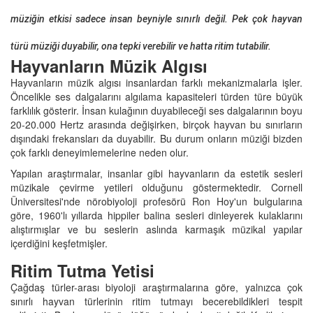
müziğin etkisi sadece insan beyniyle sınırlı değil. Pek çok hayvan
türü müziği duyabilir, ona tepki verebilir ve hatta ritim tutabilir.
Hayvanların Müzik Algısı
Hayvanların müzik algısı insanlardan farklı mekanizmalarla işler.
Öncelikle ses dalgalarını algılama kapasiteleri türden türe büyük
farklılık gösterir. İnsan kulağının duyabileceği ses dalgalarının boyu
20-20.000 Hertz arasında değişirken, birçok hayvan bu sınırların
dışındaki frekansları da duyabilir. Bu durum onların müziği bizden
çok farklı deneyimlemelerine neden olur.
Yapılan araştırmalar, insanlar gibi hayvanların da estetik sesleri
müzikale çevirme yetileri olduğunu göstermektedir. Cornell
Üniversitesi'nde nörobiyoloji profesörü Ron Hoy'un bulgularına
göre, 1960'lı yıllarda hippiler balina sesleri dinleyerek kulaklarını
alıştırmışlar ve bu seslerin aslında karmaşık müzikal yapılar
içerdiğini keşfetmişler.
Ritim Tutma Yetisi
Çağdaş türler-arası biyoloji araştırmalarına göre, yalnızca çok
sınırlı hayvan türlerinin ritim tutmayı becerebildikleri tespit