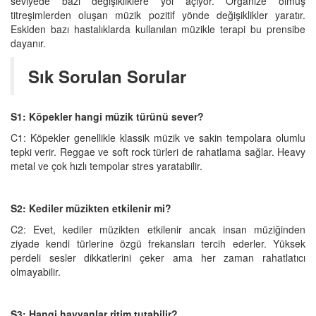
seviyede bazı değişikliklere yol açıyor. Organize olmuş
titreşimlerden oluşan müzik pozitif yönde değişiklikler yaratır.
Eskiden bazı hastalıklarda kullanılan müzikle terapi bu prensibe
dayanır.
Sık Sorulan Sorular
S1: Köpekler hangi müzik türünü sever?
C1: Köpekler genellikle klassik müzik ve sakin tempolara olumlu
tepki verir. Reggae ve soft rock türleri de rahatlama sağlar. Heavy
metal ve çok hızlı tempolar stres yaratabilir.
S2: Kediler müzikten etkilenir mi?
C2: Evet, kediler müzikten etkilenir ancak insan müziğinden
ziyade kendi türlerine özgü frekansları tercih ederler. Yüksek
perdeli sesler dikkatlerini çeker ama her zaman rahatlatıcı
olmayabilir.
S3: Hangi hayvanlar ritim tutabilir?