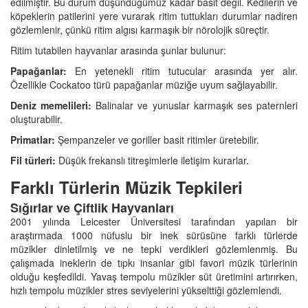
edilmiştir. Bu durum düşündüğümüz kadar basit değil. Kedilerin ve
köpeklerin patilerini yere vurarak ritim tuttukları durumlar nadiren
gözlemlenir, çünkü ritim algısı karmaşık bir nörolojik süreçtir.
Ritim tutabilen hayvanlar arasında şunlar bulunur:
Papağanlar:
En yetenekli ritim tutucular arasında yer alır.
Özellikle Cockatoo türü papağanlar müziğe uyum sağlayabilir.
Deniz memelileri:
Balinalar ve yunuslar karmaşık ses paternleri
oluşturabilir.
Primatlar:
Şempanzeler ve goriller basit ritimler üretebilir.
Fil türleri:
Düşük frekanslı titreşimlerle iletişim kurarlar.
Farklı Türlerin Müzik Tepkileri
Sığırlar ve Çiftlik Hayvanları
2001 yılında Leicester Üniversitesi tarafından yapılan bir
araştırmada 1000 nüfuslu bir inek sürüsüne farklı türlerde
müzikler dinletilmiş ve ne tepki verdikleri gözlemlenmiş. Bu
çalışmada ineklerin de tıpkı insanlar gibi favori müzik türlerinin
olduğu keşfedildi. Yavaş tempolu müzikler süt üretimini artırırken,
hızlı tempolu müzikler stres seviyelerini yükselttiği gözlemlendi.