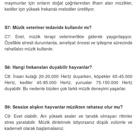
maymunlar için onların doğal çağrılarından ilham alan müzikler,
kediler için yüksek frekanslı melodiler üretiliyor.
S7: Müzik veteriner tedavide kullanılır mı?
C7: Evet, müzik terapi veterinerlikte giderek yaygınlaşıyor.
Özellikle stresli durumlarda, ameliyat öncesi ve iyileşme sürecinde
rahatlatıcı müzik kullanılır.
S8: Hangi frekansları duyabilir hayvanlar?
C8: İnsan kulağı 20-20.000 Hertz duyarken, köpekler 65-45.000
Hertz, kediler 45-85.000 Hertz, yunuslar 75-150.000 Hertz
duyabilir. Bu nedenle bizden çok farklı müzik deneyimi yaşarlar.
S9: Sessize alışkın hayvanlar müzikten rahatsız olur mu?
C9: Evet olabilir. Ani yüksek sesler ve tanıdık olmayan ritimler
stres yaratabilir. Müzik dinletmek istiyorsanız düşük volümle ve
kademeli olarak başlamalısınız.