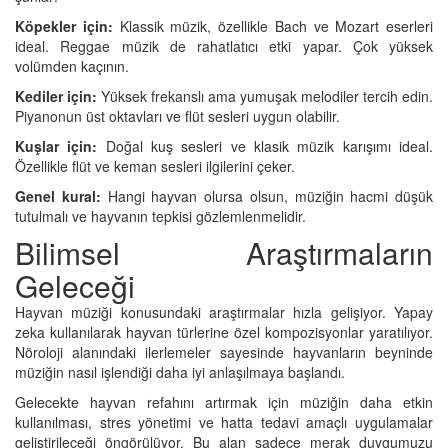
Köpekler için:
Klassik müzik, özellikle Bach ve Mozart eserleri
ideal. Reggae müzik de rahatlatıcı etki yapar. Çok yüksek
volümden kaçının.
Kediler için:
Yüksek frekanslı ama yumuşak melodiler tercih edin.
Piyanonun üst oktavları ve flüt sesleri uygun olabilir.
Kuşlar için:
Doğal kuş sesleri ve klasik müzik karışımı ideal.
Özellikle flüt ve keman sesleri ilgilerini çeker.
Genel kural:
Hangi hayvan olursa olsun, müziğin hacmi düşük
tutulmalı ve hayvanın tepkisi gözlemlenmelidir.
Bilimsel Araştırmaların
Geleceği
Hayvan müziği konusundaki araştırmalar hızla gelişiyor. Yapay
zeka kullanılarak hayvan türlerine özel kompozisyonlar yaratılıyor.
Nöroloji alanındaki ilerlemeler sayesinde hayvanların beyninde
müziğin nasıl işlendiği daha iyi anlaşılmaya başlandı.
Gelecekte hayvan refahını artırmak için müziğin daha etkin
kullanılması, stres yönetimi ve hatta tedavi amaçlı uygulamalar
geliştirileceği öngörülüyor. Bu alan sadece merak duygumuzu