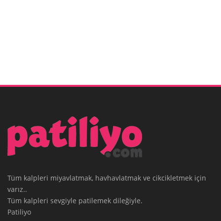
Tüm kalpleri miyavlatmak, havhavlatmak ve cikcikletmek için
varız..
Tüm kalpleri sevgiyle patilemek dileğiyle.
Patiliyo